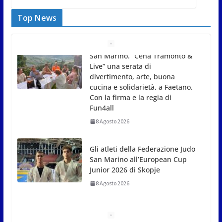
Top News
Gli atleti della Federazione Judo
San Marino all’European Cup
Junior 2026 di Skopje
8 Agosto 2026
L’arte perde uno dei suoi
maestri: si è spento a 91 anni il
grande scultore Marcello
Sgattoni
8 Agosto 2026
A Oltremare 2.0 a Riccione in migliaia per
incontrare i DinsiemE