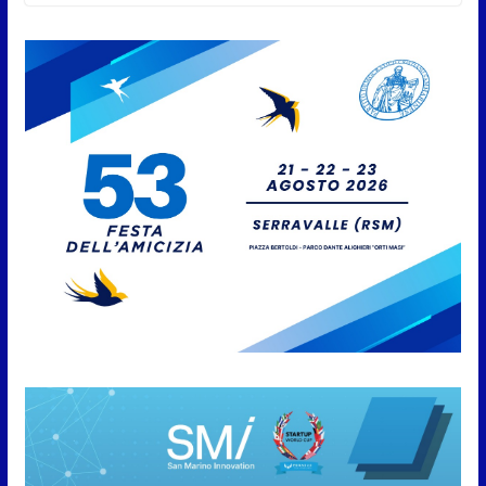
8 Agosto 2026
San Marino Academy.
Femminile: quattro Primavera
aggregate alla Prima Squadra
8 Agosto 2026
San Marino. “Cena Tramonto &
Live” una serata di
divertimento, arte, buona
cucina e solidarietà, a Faetano.
Con la firma e la regia di
Fun4all
8 Agosto 2026