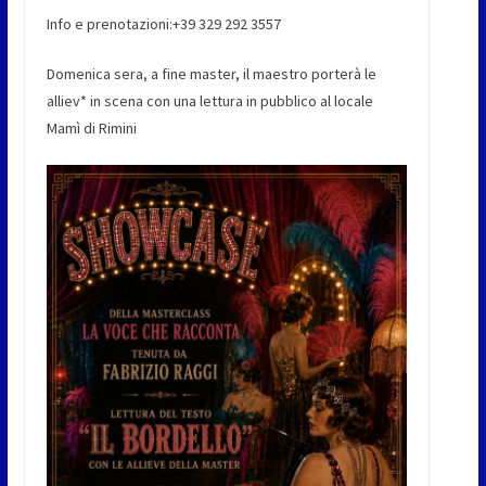
Info e prenotazioni:+39 329 292 3557
Domenica sera, a fine master, il maestro porterà le
alliev* in scena con una lettura in pubblico al locale
Mamì di Rimini