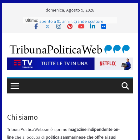
Skip
domenica, Agosto 9, 2026
to
Ultimo:
L’arte perde uno dei suoi maestri: si è
content
spento a 91 anni il grande scultore
Marcello Sgattoni
A Oltremare 2.0 a Riccione in migliaia
per incontrare i DinsiemE
San Marino Academy. Femminile:
quattro Primavera aggregate alla Prima
Squadra
San Marino. “Cena Tramonto & Live” una
serata di divertimento, arte, buona
cucina e solidarietà, a Faetano. Con la
firma e la regia di Fun4all
Gli atleti della Federazione Judo San
Marino all’European Cup Junior 2026 di
Skopje
Chi siamo
TribunaPoliticaWeb.sm è il primo
magazine indipendente on-
line
che si occupa di
politica sammarinese che offre ai suoi