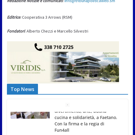
Redazione Notizie e comunicati
:
info@tribunapoliticaweb.sm
Editrice
:
Cooperativa 3 Arrows (RSM)
Fondatori
: Alberto Chezzi e Marcello Silvestri
Top News
Gli atleti della Federazione Judo
San Marino all’European Cup
Junior 2026 di Skopje