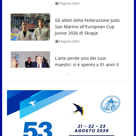
8 Agosto 2026
L’arte perde uno dei suoi
maestri: si è spento a 91 anni il
grande scultore Marcello
Sgattoni
8 Agosto 2026
A Oltremare 2.0 a Riccione in
migliaia per incontrare i
DinsiemE
8 Agosto 2026
San Marino Academy.
Femminile: quattro Primavera
aggregate alla Prima Squadra
8 Agosto 2026