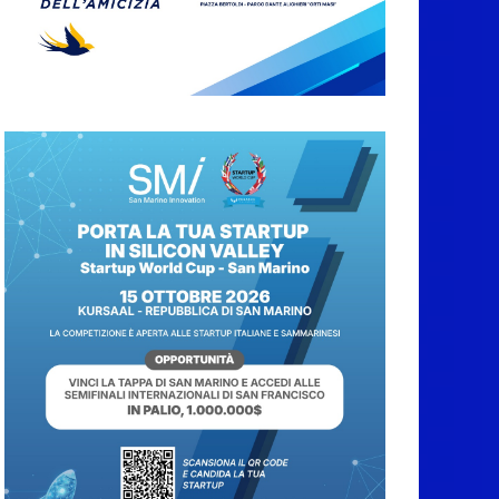
A Oltremare 2.0 a
Riccione in migliaia
per incontrare i
DinsiemE
8 Agosto 2026
San Marino Academy.
Femminile: quattro
Primavera aggregate
alla Prima Squadra
8 Agosto 2026