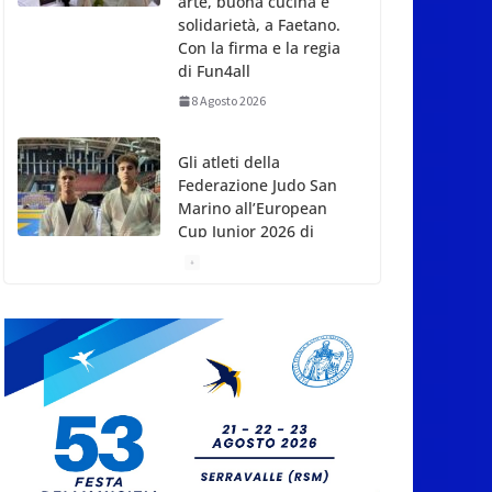
arte, buona cucina e
solidarietà, a Faetano.
Con la firma e la regia
di Fun4all
8 Agosto 2026
Gli atleti della
Federazione Judo San
Marino all’European
Cup Junior 2026 di
Skopje
8 Agosto 2026
L’arte perde uno dei
suoi maestri: si è
spento a 91 anni il
grande scultore
Marcello Sgattoni
8 Agosto 2026