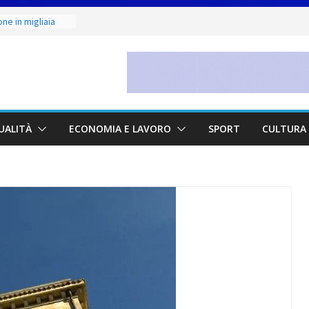
ne in migliaia
mE
emminile:
egate alla Prima
onto & Live” una
 arte, buona
Faetano. Con la
UALITÀ
ECONOMIA E LAVORO
SPORT
CULTURA 
ll
zione Judo San
 Junior 2026 di
i maestri: si è
nde scultore