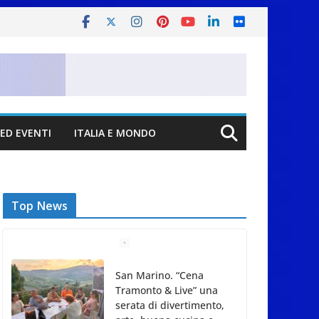
ED EVENTI
ITALIA E MONDO
Top News
San Marino. “Cena
Tramonto & Live” una
serata di divertimento,