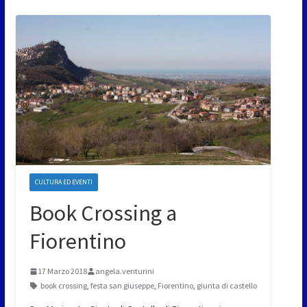
CULTURA ED EVENTI
Book Crossing a
Fiorentino
17 Marzo 2018
angela.venturini
book crossing
,
festa san giuseppe
,
Fiorentino
,
giunta di castello