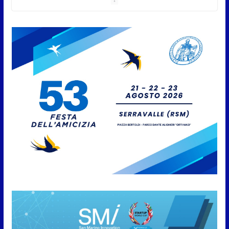
agricoli e vegetali fino al 15
settembre. Previste multe
salate
7 Agosto 2026
Caccuri celebra Roberto Sergio:
cittadinanza onoraria, chiavi
della città e premio alla carriera
7 Agosto 2026
Anche la FSGC nella nuova
partnership tra FIFA+ e DAZN
7 Agosto 2026