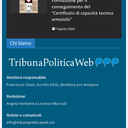
Formazione per il
conseguimento del
“Certificato di capacità tecnica
armaiolo”
7 Agosto 2026
Chi Siamo
Direttore responsabile
:
Francesco Chiari, Iscritto USGI, direttore pro tempore
Redazione:
Angela Venturini e Lorenzo Muccioli
Notizie e comunicati
:
info@tribunapoliticaweb.sm