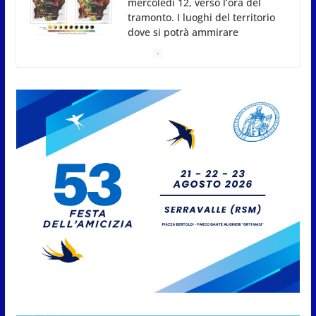
San Marino, stop agli abbruciamenti di residui
agricoli e vegetali fino al 15 settembre. Previste
multe salate
7 Agosto 2026
Caccuri celebra Roberto Sergio:
cittadinanza onoraria, chiavi
della città e premio alla carriera
7 Agosto 2026
Anche la FSGC nella nuova
partnership tra FIFA+ e DAZN
7 Agosto 2026