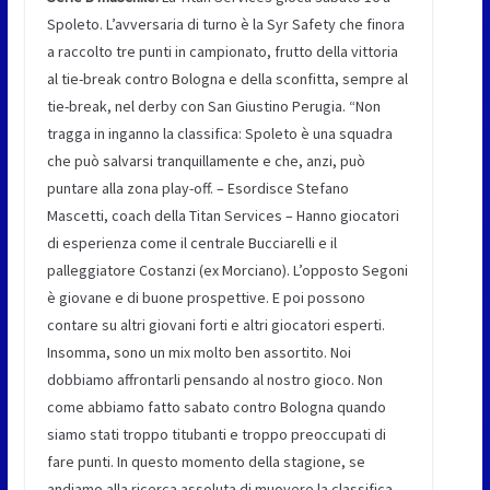
Spoleto. L’avversaria di turno è la Syr Safety che finora
a raccolto tre punti in campionato, frutto della vittoria
al tie-break contro Bologna e della sconfitta, sempre al
tie-break, nel derby con San Giustino Perugia. “Non
tragga in inganno la classifica: Spoleto è una squadra
che può salvarsi tranquillamente e che, anzi, può
puntare alla zona play-off. – Esordisce Stefano
Mascetti, coach della Titan Services – Hanno giocatori
di esperienza come il centrale Bucciarelli e il
palleggiatore Costanzi (ex Morciano). L’opposto Segoni
è giovane e di buone prospettive. E poi possono
contare su altri giovani forti e altri giocatori esperti.
Insomma, sono un mix molto ben assortito. Noi
dobbiamo affrontarli pensando al nostro gioco. Non
come abbiamo fatto sabato contro Bologna quando
siamo stati troppo titubanti e troppo preoccupati di
fare punti. In questo momento della stagione, se
andiamo alla ricerca assoluta di muovere la classifica