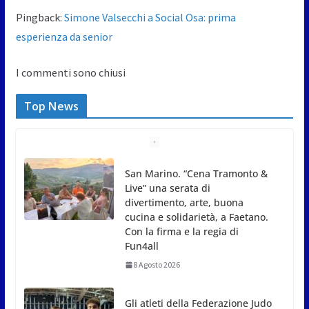
Pingback:
Simone Valsecchi a Social Osa: prima
esperienza da senior
I commenti sono chiusi
Top News
Gli atleti della Federazione Judo
San Marino all’European Cup
Junior 2026 di Skopje
8 Agosto 2026
L’arte perde uno dei suoi maestri: si è spento a 91
anni il grande scultore Marcello Sgattoni
8 Agosto 2026