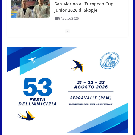
A Oltremare 2.0 a Riccione in migliaia per
incontrare i DinsiemE
8 Agosto 2026
San Marino Academy.
Femminile: quattro Primavera
aggregate alla Prima Squadra
8 Agosto 2026
San Marino. “Cena Tramonto &
Live” una serata di
divertimento, arte, buona
cucina e solidarietà, a Faetano.
Con la firma e la regia di
Fun4all
8 Agosto 2026