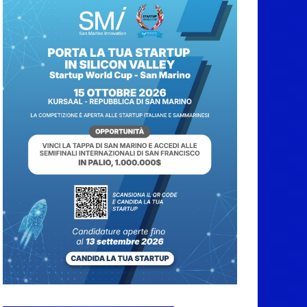
Caccuri celebra
Roberto Sergio:
cittadinanza onoraria,
chiavi della città e
premio alla carriera
7 Agosto 2026