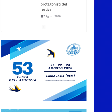
protagonisti del
festival
7 Agosto 2026
San Marino. Eclissi di
sole mercoledì 12,
verso l’ora del
tramonto. I luoghi del
territorio dove si potrà
ammirare
7 Agosto 2026
San Marino, stop agli
abbruciamenti di
residui agricoli e
vegetali fino al 15
settembre. Previste
multe salate
7 Agosto 2026