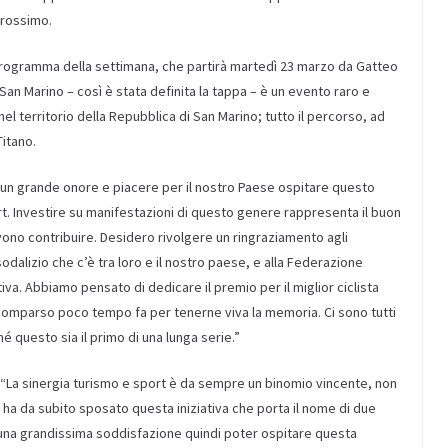
prossimo.
programma della settimana, che partirà martedì 23 marzo da Gatteo
San Marino – così è stata definita la tappa – è un evento raro e
el territorio della Repubblica di San Marino; tutto il percorso, ad
Titano.
E’ un grande onore e piacere per il nostro Paese ospitare questo
t. Investire su manifestazioni di questo genere rappresenta il buon
evono contribuire. Desidero rivolgere un ringraziamento agli
sodalizio che c’è tra loro e il nostro paese, e alla Federazione
iva. Abbiamo pensato di dedicare il premio per il miglior ciclista
comparso poco tempo fa per tenerne viva la memoria. Ci sono tutti
é questo sia il primo di una lunga serie.”
: “La sinergia turismo e sport è da sempre un binomio vincente, non
 ha da subito sposato questa iniziativa che porta il nome di due
e una grandissima soddisfazione quindi poter ospitare questa