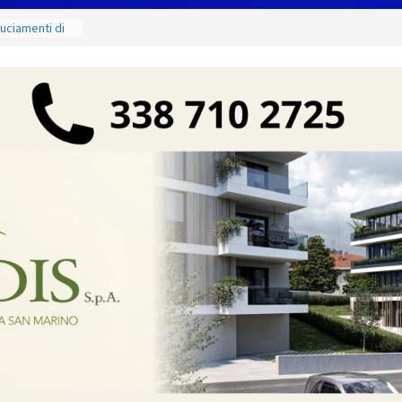
ruciamenti di
fino al 15
e salate
ergio:
vi della città e
 partnership
unta sul
à locali
e mercoledì 12,
 luoghi del
ammirare