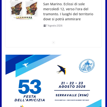
San Marino. Eclissi di sole
mercoledì 12, verso l’ora del
tramonto. I luoghi del territorio
dove si potrà ammirare
7 Agosto 2026
San Marino, stop agli
abbruciamenti di residui
agricoli e vegetali fino al 15
settembre. Previste multe
salate
7 Agosto 2026
Caccuri celebra Roberto Sergio:
cittadinanza onoraria, chiavi
della città e premio alla carriera
7 Agosto 2026
Anche la FSGC nella nuova