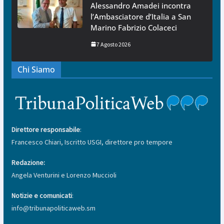
Alessandro Amadei incontra
l’Ambasciatore d’Italia a San
Marino Fabrizio Colaceci
7 Agosto 2026
Chi Siamo
Direttore responsabile
:
Francesco Chiari, Iscritto USGI, direttore pro tempore
Redazione:
Angela Venturini e Lorenzo Muccioli
Notizie e comunicati
:
info@tribunapoliticaweb.sm