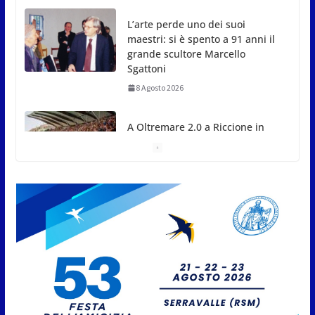
L’arte perde uno dei suoi
maestri: si è spento a 91 anni il
grande scultore Marcello
Sgattoni
8 Agosto 2026
A Oltremare 2.0 a Riccione in
migliaia per incontrare i
DinsiemE
8 Agosto 2026
San Marino Academy.
Femminile: quattro Primavera
aggregate alla Prima Squadra
8 Agosto 2026
San Marino. “Cena Tramonto &