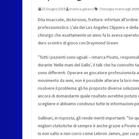
25 Giugno 2019
monica.goracci
Chirurgia mano agli atlet
Dita insaccate, distorsioni, fratture: infortuni all’ordin
professionistico. L’ala dei Los Angeles Clippers e della 
chirurgo che esattamente un anno fa lo aveva operato 
duro scontro di gioco con Draymond Green.
”Tutti i pazienti sono uguali – rimarca Pivato, responsab
durante ‘Nelle mani del Gallo’, il talk che ha coinvolto 
sono differenti. Operare un giocatore professionista al
movimento da anni, non è possibile alterare la loro mec
risolvere il problema: gli ho proposto diverse soluzion
ancora di domandarmi quale risultato avrebbe potuto ot
scegliere e abbiamo condiviso tutte le informazioni p
Gallinari, in risposta, gli rende meriti importanti: ”Se
migliori statistiche di sempre è anche grazie a Pivato 
Io non salto e non corro come Lebron James, per cui 