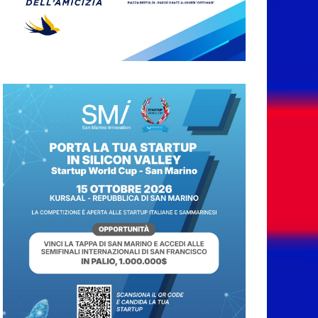
chiuso | Traguardi |
Papa, tutti al lavoro
7 Agosto 2026
San Marino. Il Governo
accelera sul contratto
della PA: pronta la
proposta ai sindacati
7 Agosto 2026