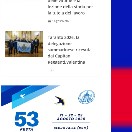
Taranto 2026, la
delegazione
sammarinese ricevuta
dai Capitani
Reggenti.Valentina
Venerucci e Jacopo
Frisoni i due
portabandiera
7 Agosto 2026
San Marino. Attiva-
Mente sulla Carta
Sociale Europea: dalla
firma alla
responsabilità
7 Agosto 2026
News da Rimini e
Circondario. Red Devil