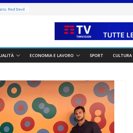
sulla Carta
ma alla
rio. Red Devil
tutti al lavoro
celera sul
 la proposta ai
 dal rogo di
UALITÀ
ECONOMIA E LAVORO
SPORT
CULTURA 
le vittime e la
 tutela del
ione
 Capitani
ucci e Jacopo
ra