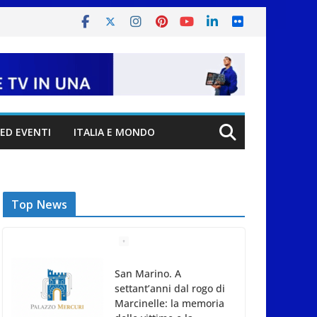
ED EVENTI
ITALIA E MONDO
Top News
San Marino. A
settant’anni dal rogo di
Marcinelle: la memoria
delle vittime e la
lezione della storia per
la tutela del lavoro
7 Agosto 2026