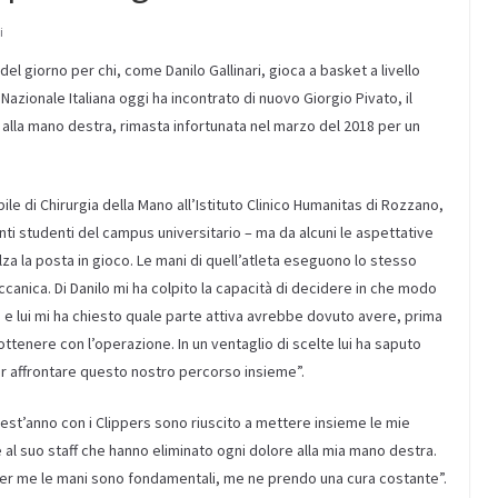
i
e del giorno per chi, come Danilo Gallinari, gioca a basket a livello
Nazionale Italiana oggi ha incontrato di nuovo Giorgio Pivato, il
alla mano destra, rimasta infortunata nel marzo del 2018 per un
ile di Chirurgia della Mano all’Istituto Clinico Humanitas di Rozzano,
tanti studenti del campus universitario – ma da alcuni le aspettative
za la posta in gioco. Le mani di quell’atleta eseguono lo stesso
canica. Di Danilo mi ha colpito la capacità di decidere in che modo
i e lui mi ha chiesto quale parte attiva avrebbe dovuto avere, prima
tenere con l’operazione. In un ventaglio di scelte lui ha saputo
er affrontare questo nostro percorso insieme”.
 quest’anno con i Clippers sono riuscito a mettere insieme le mie
e al suo staff che hanno eliminato ogni dolore alla mia mano destra.
per me le mani sono fondamentali, me ne prendo una cura costante”.