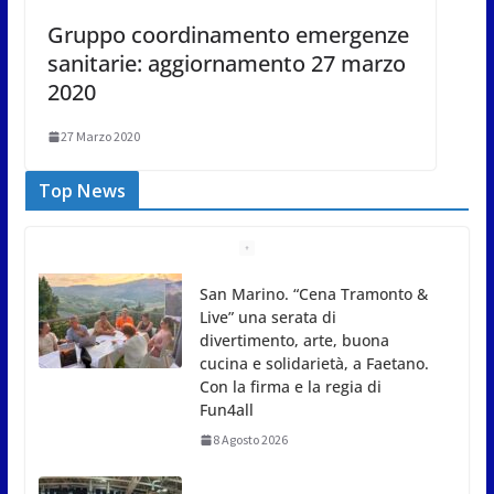
Gruppo coordinamento emergenze
sanitarie: aggiornamento 27 marzo
2020
27 Marzo 2020
Top News
Gli atleti della Federazione Judo
San Marino all’European Cup
Junior 2026 di Skopje
8 Agosto 2026
L’arte perde uno dei suoi
maestri: si è spento a 91 anni il
grande scultore Marcello