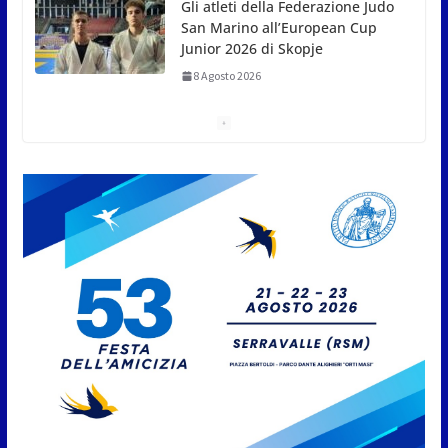
Sgattoni
8 Agosto 2026
A Oltremare 2.0 a Riccione in
migliaia per incontrare i
DinsiemE
8 Agosto 2026
San Marino Academy.
Femminile: quattro Primavera
aggregate alla Prima Squadra
8 Agosto 2026
San Marino. “Cena Tramonto &
Live” una serata di
divertimento, arte, buona
cucina e solidarietà, a Faetano.
Con la firma e la regia di