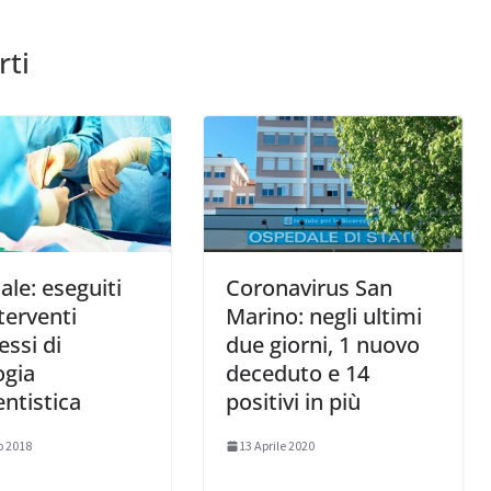
rti
le: eseguiti
Coronavirus San
terventi
Marino: negli ultimi
ssi di
due giorni, 1 nuovo
ogia
deceduto e 14
entistica
positivi in più
o 2018
13 Aprile 2020