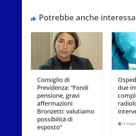
Potrebbe anche interessa
Consiglio di
Ospeda
Previdenza: “Fondi
due in
pensione, gravi
comple
affermazioni
radiol
Bronzetti: valutiamo
interv
possibilità di
25 Giugn
esposto”