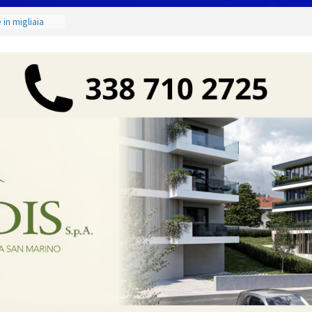
maestri: si è
 scultore
in migliaia
minile:
ate alla Prima
to & Live” una
rte, buona
etano. Con la
ne Judo San
unior 2026 di