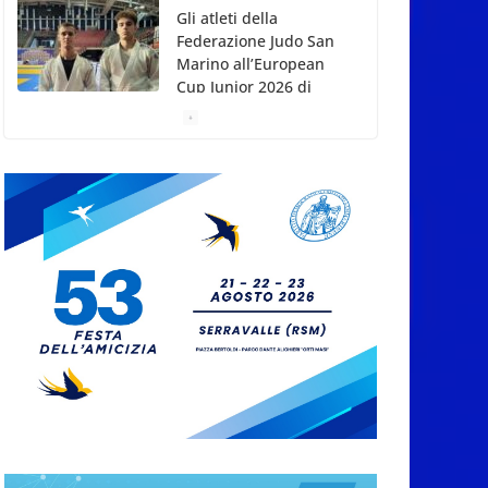
spento a 91 anni il
grande scultore
Marcello Sgattoni
8 Agosto 2026
A Oltremare 2.0 a
Riccione in migliaia
per incontrare i
DinsiemE
8 Agosto 2026
San Marino Academy.
Femminile: quattro
Primavera aggregate
alla Prima Squadra
8 Agosto 2026
San Marino. “Cena