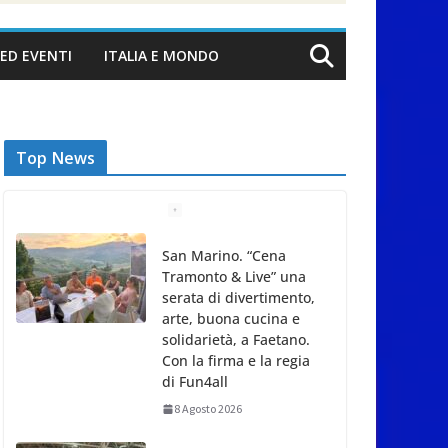
ED EVENTI
ITALIA E MONDO
Top News
Gli atleti della
Federazione Judo San
Marino all’European
Cup Junior 2026 di
Skopje
8 Agosto 2026
L’arte perde uno dei
suoi maestri: si è