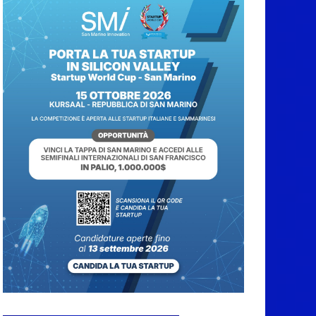
Tramonto & Live” una
serata di divertimento,
arte, buona cucina e
solidarietà, a Faetano.
Con la firma e la regia
di Fun4all
8 Agosto 2026