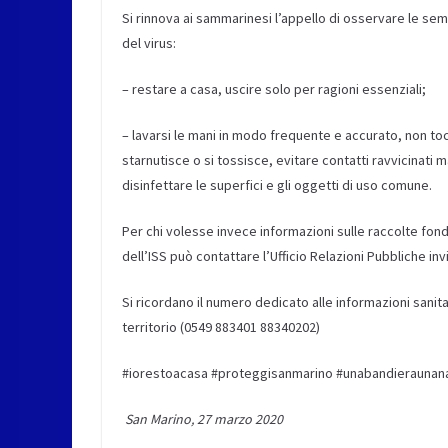
Si rinnova ai sammarinesi l’appello di osservare le semp
del virus:
– restare a casa, uscire solo per ragioni essenziali;
– lavarsi le mani in modo frequente e accurato, non to
starnutisce o si tossisce, evitare contatti ravvicinati 
disinfettare le superfici e gli oggetti di uso comune.
Per chi volesse invece informazioni sulle raccolte fond
dell’ISS può contattare l’Ufficio Relazioni Pubbliche in
Si ricordano il numero dedicato alle informazioni sanita
territorio (0549 883401 88340202)
#iorestoacasa #proteggisanmarino #unabandieraunan
San Marino, 27 marzo 2020