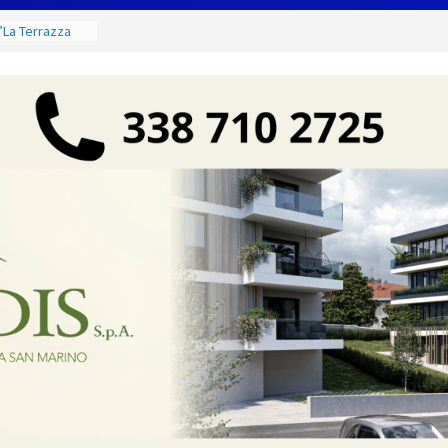
ela da Bach ai
agosto e
 presso gli
 Città
La Terrazza
inistro del
hi, l’Orchestra
ti altri
efinite le
s Alessandro
atore d’Italia
aceci
azione per il
ficato di
o”