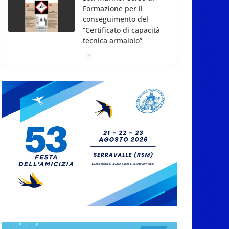
Formazione per il
conseguimento del
“Certificato di capacità
tecnica armaiolo”
7 Agosto 2026
“Concerto a lume di
candela da Bach ai Led
Zeppelin” lunedì 10
agosto e martedì 8
settembre 2026 presso
gli Orti Borghesi, San
Marino Città
7 Agosto 2026
Weekend conclusivo
per”La Terrazza della
Dolce Vita”, con il
Ministro del Turismo