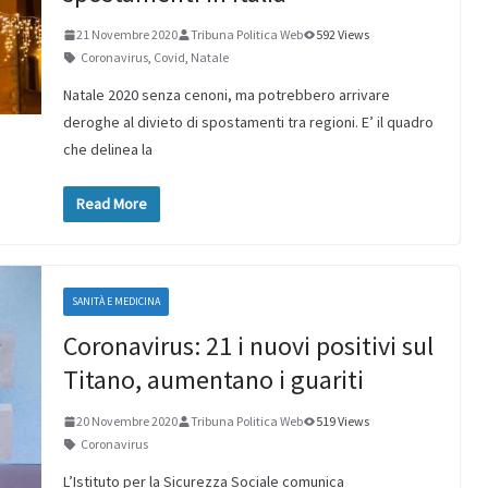
21 Novembre 2020
Tribuna Politica Web
592 Views
Coronavirus
,
Covid
,
Natale
Natale 2020 senza cenoni, ma potrebbero arrivare
deroghe al divieto di spostamenti tra regioni. E’ il quadro
che delinea la
Read More
SANITÀ E MEDICINA
Coronavirus: 21 i nuovi positivi sul
Titano, aumentano i guariti
20 Novembre 2020
Tribuna Politica Web
519 Views
Coronavirus
L’Istituto per la Sicurezza Sociale comunica