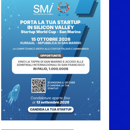
Mazzi, Iva Zanicchi,
l’Orchestra Fondazione
Pavarotti e tanti altri
7 Agosto 2026
San Marino Junior
Open, definite le
semifinale dei
singolari
7 Agosto 2026