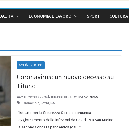
UALITÀ
ECONOMIA E LAVORO
SPORT
CULTURA 
SANITÀ E MEDICINA
Coronavirus: un nuovo decesso sul
Titano
23 Novembre 2020
Tribuna Politica Web
534 Views
Coronavirus
,
Covid
,
ISS
L’Istituto per la Sicurezza Sociale comunica
l’aggiornamento delle infezioni da Covid-19 a San Marino.
La seconda ondata pandemica (dal 1°