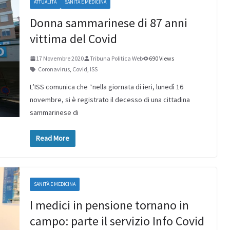
ATTUALITÀ
SANITÀ E MEDICINA
Donna sammarinese di 87 anni
vittima del Covid
17 Novembre 2020
Tribuna Politica Web
690 Views
Coronavirus
,
Covid
,
ISS
L’ISS comunica che “nella giornata di ieri, lunedì 16
novembre, si è registrato il decesso di una cittadina
sammarinese di
Read More
SANITÀ E MEDICINA
I medici in pensione tornano in
campo: parte il servizio Info Covid