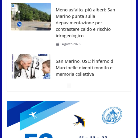
depavimentazione per
contrastare caldo e rischio
idrogeologico
6 Agosto 2026
San Marino. USL: l’inferno di
Marcinelle diventi monito e
memoria collettiva
6 Agosto 2026
San Marino. Sindacati: PdL famiglia, alla prima
sessione consiliare utile deve essere approvato
6 Agosto 2026
Protezione Civile San Marino.
Incendi boschivi: attivazione
della fase preliminare di
preallarme, dal 3 al 9 agosto