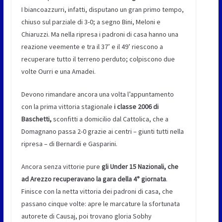
I biancoazzurri, infatti, disputano un gran primo tempo,
chiuso sul parziale di 3-0; a segno Bini, Meloni e
Chiaruzzi. Ma nella ripresa i padroni di casa hanno una
reazione veemente e tra il 37’ e il 49’ riescono a
recuperare tutto il terreno perduto; colpiscono due
volte Ourri e una Amadei.
Devono rimandare ancora una volta l’appuntamento
con la prima vittoria stagionale
i classe 2006 di
Baschetti,
sconfitti a domicilio dal Cattolica, che a
Domagnano passa 2-0 grazie ai centri – giunti tutti nella
ripresa – di Bernardi e Gasparini.
Ancora senza vittorie pure
gli Under 15 Nazionali, che
ad Arezzo recuperavano la gara della 4° giornata
.
Finisce con la netta vittoria dei padroni di casa, che
passano cinque volte: apre le marcature la sfortunata
autorete di Causaj, poi trovano gloria Sobhy