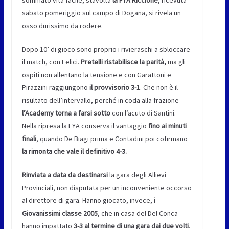
sommato vita facile, stavolta
la FYA Riccione
, ricevuta
sabato pomeriggio sul campo di Dogana, si rivela un
osso durissimo da rodere.
Dopo 10’ di gioco sono proprio i rivieraschi a sbloccare
il match, con Felici.
Pretelli ristabilisce la parità,
ma gli
ospiti non allentano la tensione e con Garattoni e
Pirazzini raggiungono
il provvisorio 3-1
. Che non è il
risultato dell’intervallo, perché in coda alla frazione
l’Academy torna a farsi sotto
con l’acuto di Santini.
Nella ripresa la FYA conserva il vantaggio
fino ai minuti
finali
, quando De Biagi prima e Contadini poi cofirmano
la rimonta che vale il definitivo 4-3.
Rinviata a data da destinarsi
la gara degli Allievi
Provinciali, non disputata per un inconveniente occorso
al direttore di gara. Hanno giocato, invece,
i
Giovanissimi classe 2005
, che in casa del Del Conca
hanno impattato
3-3 al termine di una gara dai due volti
.