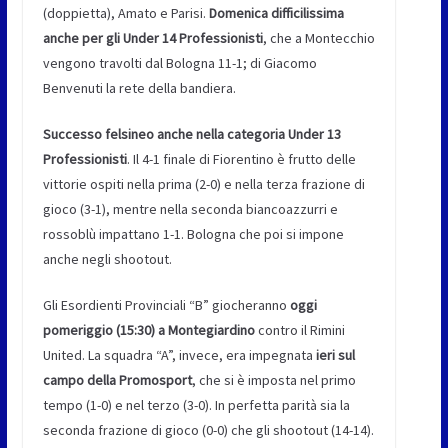
(doppietta), Amato e Parisi.
Domenica difficilissima
anche per gli Under 14 Professionisti
, che a Montecchio
vengono travolti dal Bologna 11-1; di Giacomo
Benvenuti la rete della bandiera.
Successo felsineo anche nella categoria Under 13
Professionisti
. Il 4-1 finale di Fiorentino è frutto delle
vittorie ospiti nella prima (2-0) e nella terza frazione di
gioco (3-1), mentre nella seconda biancoazzurri e
rossoblù impattano 1-1. Bologna che poi si impone
anche negli shootout.
Gli Esordienti Provinciali “B” giocheranno
oggi
pomeriggio (15:30) a Montegiardino
contro il Rimini
United. La squadra “A”, invece, era impegnata
ieri sul
campo della Promosport
, che si è imposta nel primo
tempo (1-0) e nel terzo (3-0). In perfetta parità sia la
seconda frazione di gioco (0-0) che gli shootout (14-14).