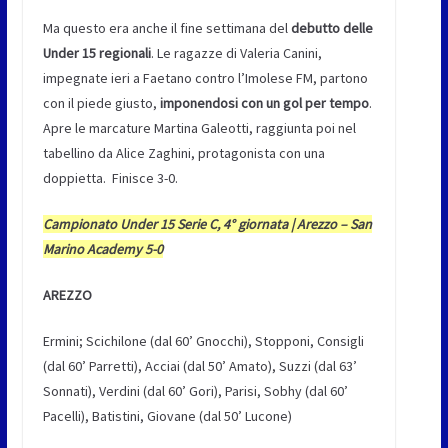
Ma questo era anche il fine settimana del
debutto delle
Under 15 regionali
. Le ragazze di Valeria Canini,
impegnate ieri a Faetano contro l’Imolese FM, partono
con il piede giusto,
imponendosi con un gol per tempo
.
Apre le marcature Martina Galeotti, raggiunta poi nel
tabellino da Alice Zaghini, protagonista con una
doppietta. Finisce 3-0.
Campionato Under 15 Serie C, 4° giornata | Arezzo – San
Marino Academy 5-0
AREZZO
Ermini; Scichilone (dal 60’ Gnocchi), Stopponi, Consigli
(dal 60’ Parretti), Acciai (dal 50’ Amato), Suzzi (dal 63’
Sonnati), Verdini (dal 60’ Gori), Parisi, Sobhy (dal 60’
Pacelli), Batistini, Giovane (dal 50’ Lucone)