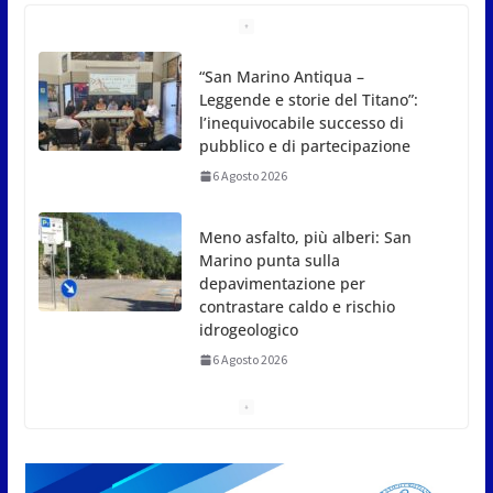
Meno asfalto, più alberi: San
Marino punta sulla
depavimentazione per
contrastare caldo e rischio
idrogeologico
6 Agosto 2026
San Marino. USL: l’inferno di
Marcinelle diventi monito e
memoria collettiva
6 Agosto 2026
San Marino. Sindacati: PdL
famiglia, alla prima sessione
consiliare utile deve essere
approvato