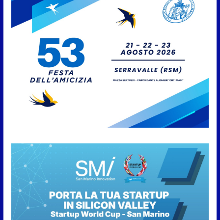
6 Agosto 2026
Protezione Civile San Marino.
Incendi boschivi: attivazione
della fase preliminare di
preallarme, dal 3 al 9 agosto
6 Agosto 2026
“San Marino Antiqua –
Leggende e storie del Titano”:
l’inequivocabile successo di
pubblico e di partecipazione
6 Agosto 2026