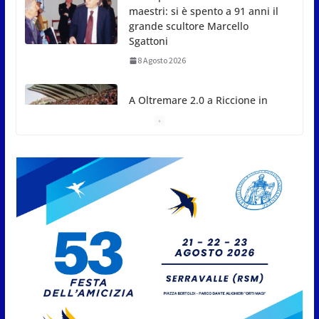
maestri: si è spento a 91 anni il
grande scultore Marcello
Sgattoni
8 Agosto 2026
A Oltremare 2.0 a Riccione in
migliaia per incontrare i
DinsiemE
8 Agosto 2026
San Marino Academy.
Femminile: quattro Primavera
aggregate alla Prima Squadra
8 Agosto 2026
San Marino. “Cena Tramonto &
Live” una serata di
divertimento, arte, buona