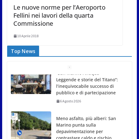
Le nuove norme per l’Aeroporto
Fellini nei lavori della quarta
Commissione
10 Aprile 2018
Top News
Meno asfalto, più alberi: San
Marino punta sulla
depavimentazione per
contrastare caldo e rischio
idrogeologico
6 Agosto 2026
San Marino. USL: l’inferno di