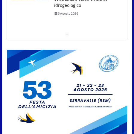
Marcinelle diventi monito e
memoria collettiva
6 Agosto 2026
San Marino. Sindacati: PdL famiglia, alla prima
sessione consiliare utile deve essere approvato
6 Agosto 2026
Protezione Civile San Marino.
Incendi boschivi: attivazione
della fase preliminare di
preallarme, dal 3 al 9 agosto
6 Agosto 2026
“San Marino Antiqua –
Leggende e storie del Titano”:
l’inequivocabile successo di
pubblico e di partecipazione
6 Agosto 2026