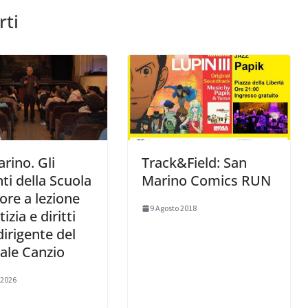
rti
rino. Gli
Track&Field: San
ti della Scuola
Marino Comics RUN
ore a lezione
9 Agosto 2018
tizia e diritti
dirigente del
ale Canzio
 2026