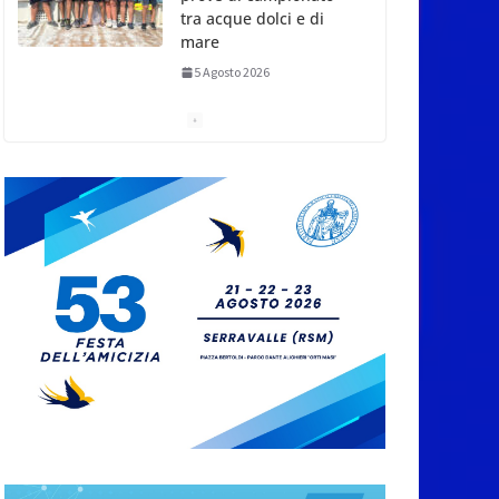
tra acque dolci e di
mare
5 Agosto 2026
San Marino. Il 6 agosto
è ancora Giovedì in
Centro. Il Centro
storico torna
protagonista di sera
tra shopping, cultura e
animazione
5 Agosto 2026
Unione Volontariato
Protezione Civile San
Marino. Allerta meteo
codice colore
Arancione per
temperature estreme