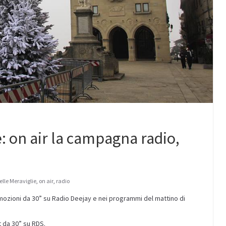
e: on air la campagna radio,
elle Meraviglie
,
on air
,
radio
mozioni da 30” su Radio Deejay e nei programmi del mattino di
 da 30” su RDS.