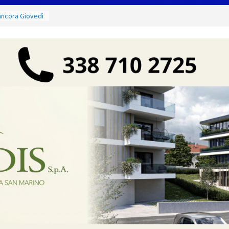
 ancora Giovedì
o torna
shopping,
zione Civile
o codice colore
ure estreme
g Contest:
izione 2026-
e il titolo
odà si
 di
ci e di mare