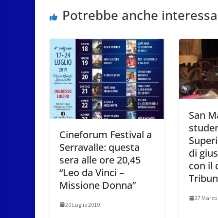
Potrebbe anche interessa
San Ma
studen
Cineforum Festival a
Superi
Serravalle: questa
di gius
sera alle ore 20,45
con il 
“Leo da Vinci –
Tribun
Missione Donna”
27 Marzo
20 Luglio 2019