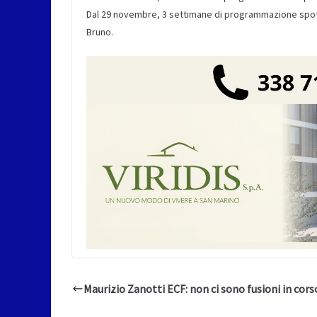
Dal 29 novembre, 3 settimane di programmazione spot
Bruno.
Maurizio Zanotti ECF: non ci sono fusioni in cors