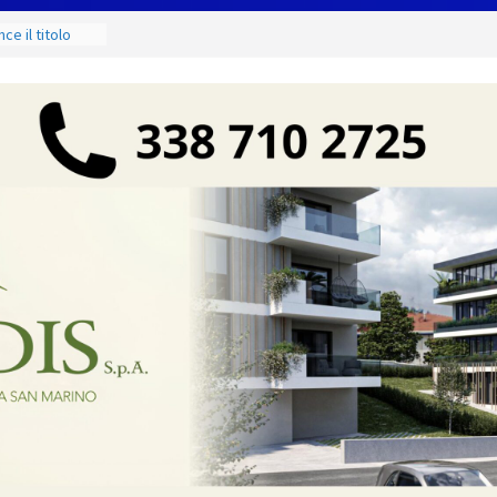
g Contest:
izione 2026-
e il titolo
odà si
 di
ci e di mare
 ancora Giovedì
o torna
shopping,
zione Civile
o codice colore
ure estreme