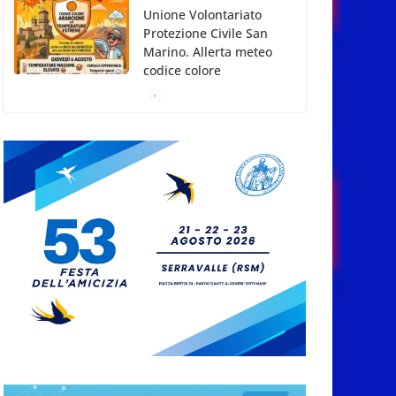
Unione Volontariato
Protezione Civile San
Marino. Allerta meteo
codice colore
Arancione per
temperature estreme
5 Agosto 2026
Dreaming San Marino
Song Contest: aperte le
iscrizioni all’edizione
2026-2027
5 Agosto 2026
Compak: Renato Ragini
vince il titolo
sammarinese,
Armando Rodà si
aggiudicail Gran Prix