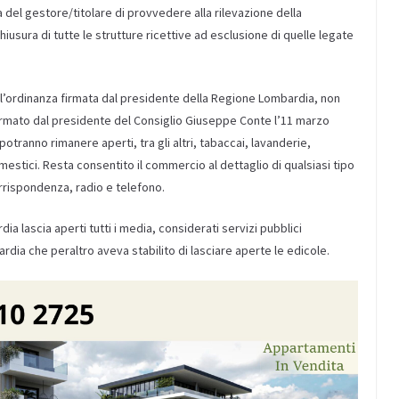
 del gestore/titolare di provvedere alla rilevazione della
iusura di tutte le strutture ricettive ad esclusione di quelle legate
all’ordinanza firmata dal presidente della Regione Lombardia, non
m firmato dal presidente del Consiglio Giuseppe Conte l’11 marzo
potranno rimanere aperti, tra gli altri, tabaccai, lavanderie,
mestici. Resta consentito il commercio al dettaglio di qualsiasi tipo
orrispondenza, radio e telefono.
 lascia aperti tutti i media, considerati servizi pubblici
rdia che peraltro aveva stabilito di lasciare aperte le edicole.