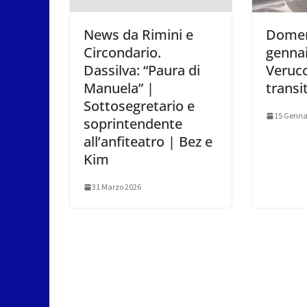
News da Rimini e
Domen
Circondario.
gennai
Dassilva: “Paura di
Verucc
Manuela” |
transi
Sottosegretario e
15 Genna
soprintendente
all’anfiteatro | Bez e
Kim
31 Marzo 2026