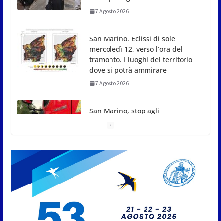
7 Agosto 2026
San Marino. Eclissi di sole
mercoledì 12, verso l’ora del
tramonto. I luoghi del territorio
dove si potrà ammirare
7 Agosto 2026
San Marino, stop agli
abbruciamenti di residui
agricoli e vegetali fino al 15
settembre. Previste multe
salate
7 Agosto 2026
Caccuri celebra Roberto Sergio:
cittadinanza onoraria, chiavi
della città e premio alla carriera