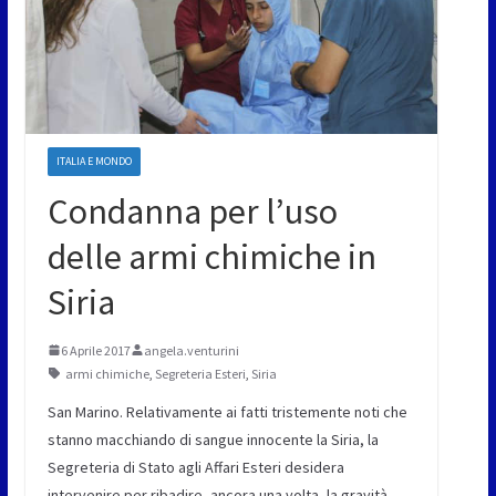
ITALIA E MONDO
Condanna per l’uso
delle armi chimiche in
Siria
6 Aprile 2017
angela.venturini
armi chimiche
,
Segreteria Esteri
,
Siria
San Marino. Relativamente ai fatti tristemente noti che
stanno macchiando di sangue innocente la Siria, la
Segreteria di Stato agli Affari Esteri desidera
intervenire per ribadire, ancora una volta, la gravità