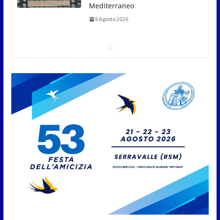
Dennis Spircu fa doppietta a
San Marino: suoi singolare e
doppio nel Junior ITF
9 Agosto 2026
Giro aereo d’Italia: a San Marino
è stata l’ultima tappa
9 Agosto 2026
San Marino. AR plaude al
confronto tra istituzioni e
professionisti sulle procedure e
verifiche ispettive
9 Agosto 2026