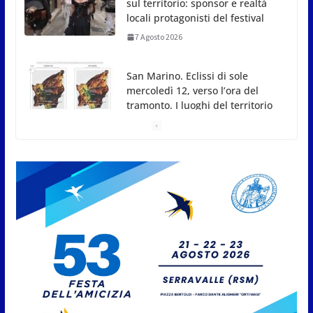
San Marino. Eclissi di sole
mercoledì 12, verso l’ora del
tramonto. I luoghi del territorio
dove si potrà ammirare
7 Agosto 2026
San Marino, stop agli
abbruciamenti di residui
agricoli e vegetali fino al 15
settembre. Previste multe
salate
7 Agosto 2026
Caccuri celebra Roberto Sergio:
cittadinanza onoraria, chiavi
della città e premio alla carriera
7 Agosto 2026
Anche la FSGC nella nuova