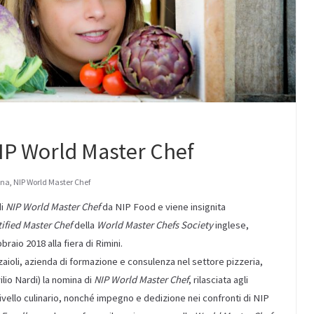
IP World Master Chef
ana
,
NIP World Master Chef
di
NIP World Master Chef
da NIP Food e viene insignita
tified Master Chef
della
World Master Chefs Society
inglese,
bbraio 2018 alla fiera di Rimini.
zaioli, azienda di formazione e consulenza nel settore pizzeria,
lio Nardi) la nomina di
NIP World Master Chef
, rilasciata agli
ivello culinario, nonché impegno e dedizione nei confronti di NIP