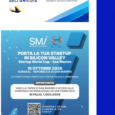
7 Agosto 2026
News da Rimini e
Circondario. Red Devil
chiuso | Traguardi |
Papa, tutti al lavoro
7 Agosto 2026
San Marino. Il Governo
accelera sul contratto
della PA: pronta la
proposta ai sindacati
7 Agosto 2026