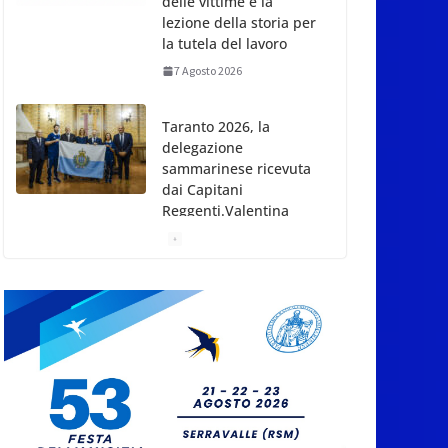
delle vittime e la
lezione della storia per
la tutela del lavoro
7 Agosto 2026
Taranto 2026, la
delegazione
sammarinese ricevuta
dai Capitani
Reggenti.Valentina
Venerucci e Jacopo
Frisoni i due
portabandiera
7 Agosto 2026
San Marino. Attiva-
Mente sulla Carta
Sociale Europea: dalla
firma alla
responsabilità