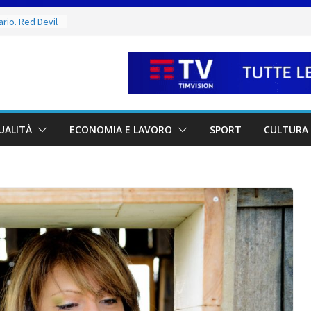
rio. Red Devil
tutti al lavoro
celera sul
 la proposta ai
 dal rogo di
le vittime e la
 tutela del
UALITÀ
ECONOMIA E LAVORO
SPORT
CULTURA 
ione
 Capitani
ucci e Jacopo
ra
sulla Carta
ma alla