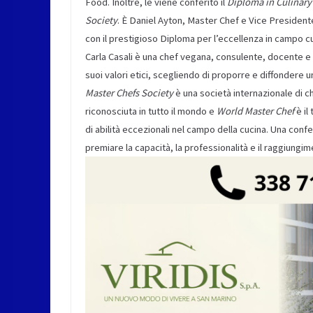
Food. Inoltre, le viene conferito il
Diploma in Culinary
Society
. È Daniel Ayton, Master Chef e Vice President
con il prestigioso Diploma per l’eccellenza in campo cu
Carla Casali è una chef vegana, consulente, docente e 
suoi valori etici, scegliendo di proporre e diffondere 
Master Chefs Society
è una società internazionale di che
riconosciuta in tutto il mondo e
World Master Chef
è il
di abilità eccezionali nel campo della cucina. Una con
premiare la capacità, la professionalità e il raggiungime