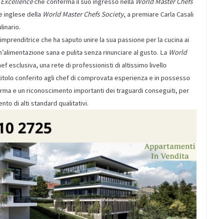
 Excellence
che conferma il suo ingresso nella
World Master Chefs
e inglese della
World Master Chefs Society
, a premiare Carla Casali
linario.
imprenditrice che ha saputo unire la sua passione per la cucina ai
un’alimentazione sana e pulita senza rinunciare al gusto. La
World
f esclusiva, una rete di professionisti di altissimo livello
 titolo conferito agli chef di comprovata esperienza e in possesso
ferma e un riconoscimento importanti dei traguardi conseguiti, per
nto di alti standard qualitativi.