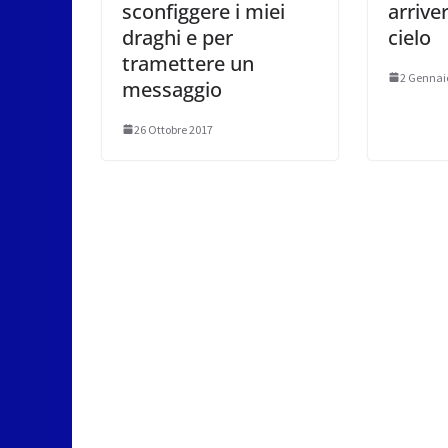
sconfiggere i miei
arrive
draghi e per
cielo
tramettere un
2 Gennai
messaggio
26 Ottobre 2017