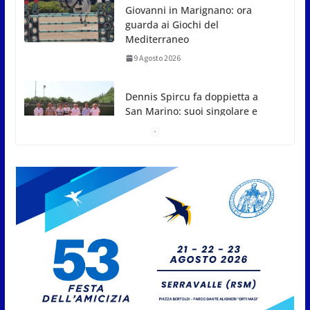
Giovanni in Marignano: ora
guarda ai Giochi del
Mediterraneo
9 Agosto 2026
Dennis Spircu fa doppietta a
San Marino: suoi singolare e
doppio nel Junior ITF
9 Agosto 2026
Giro aereo d’Italia: a San Marino è stata l’ultima
tappa
9 Agosto 2026
San Marino. AR plaude al
confronto tra istituzioni e
professionisti sulle procedure e
verifiche ispettive