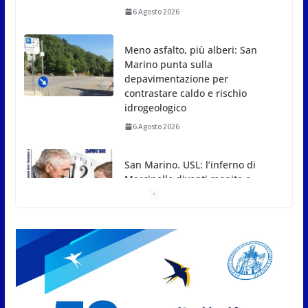
Marino punta sulla
depavimentazione per
contrastare caldo e rischio
idrogeologico
6 Agosto 2026
San Marino. USL: l’inferno di
Marcinelle diventi monito e
memoria collettiva
6 Agosto 2026
San Marino. Sindacati: PdL
famiglia, alla prima sessione
consiliare utile deve essere
approvato
6 Agosto 2026
Protezione Civile San Marino.
Incendi boschivi: attivazione