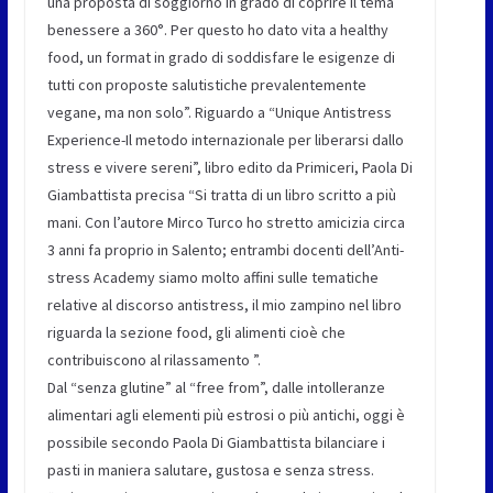
una proposta di soggiorno in grado di coprire il tema
benessere a 360°. Per questo ho dato vita a healthy
food, un format in grado di soddisfare le esigenze di
tutti con proposte salutistiche prevalentemente
vegane, ma non solo”. Riguardo a “Unique Antistress
Experience-Il metodo internazionale per liberarsi dallo
stress e vivere sereni”, libro edito da Primiceri, Paola Di
Giambattista precisa “Si tratta di un libro scritto a più
mani. Con l’autore Mirco Turco ho stretto amicizia circa
3 anni fa proprio in Salento; entrambi docenti dell’Anti-
stress Academy siamo molto affini sulle tematiche
relative al discorso antistress, il mio zampino nel libro
riguarda la sezione food, gli alimenti cioè che
contribuiscono al rilassamento ”.
Dal “senza glutine” al “free from”, dalle intolleranze
alimentari agli elementi più estrosi o più antichi, oggi è
possibile secondo Paola Di Giambattista bilanciare i
pasti in maniera salutare, gustosa e senza stress.