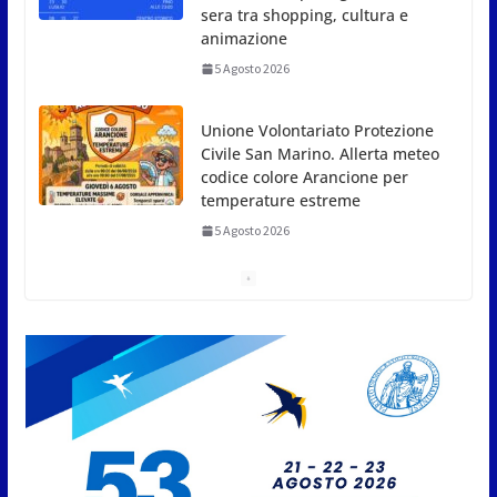
temperature estreme
5 Agosto 2026
Dreaming San Marino Song Contest: aperte le
iscrizioni all’edizione 2026-2027
5 Agosto 2026
Compak: Renato Ragini vince il titolo sammarinese,
Armando Rodà si aggiudicail Gran Prix
5 Agosto 2026
Pesca sportiva, tre prove di
campionato tra acque dolci e di
mare
5 Agosto 2026
San Marino. Il 6 agosto è ancora