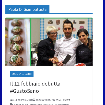
Paola Di Giambattista
CULTURA ED EVENTI
Il 12 febbraio debutta
#GustoSano
11 Febbraio 2018
angela.venturini
557 Views
Alice Grandi
,
gustosano
,
Paola Di Giambattista
,