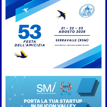
San Marino Academy.
Femminile: quattro Primavera
aggregate alla Prima Squadra
8 Agosto 2026
San Marino. “Cena Tramonto &
Live” una serata di
divertimento, arte, buona
cucina e solidarietà, a Faetano.
Con la firma e la regia di
Fun4all
8 Agosto 2026