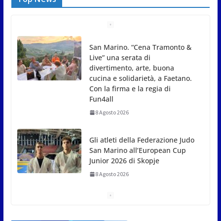
Gli atleti della Federazione Judo
San Marino all’European Cup
Junior 2026 di Skopje
8 Agosto 2026
L’arte perde uno dei suoi
maestri: si è spento a 91 anni il
grande scultore Marcello
Sgattoni
8 Agosto 2026
A Oltremare 2.0 a Riccione in
migliaia per incontrare i
DinsiemE
8 Agosto 2026