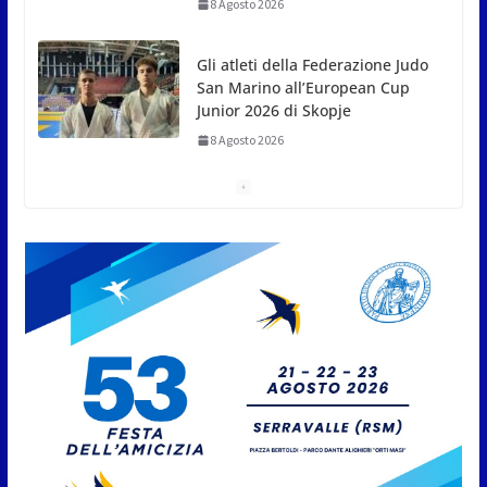
anni il grande scultore Marcello Sgattoni
8 Agosto 2026
A Oltremare 2.0 a Riccione in migliaia per
incontrare i DinsiemE
8 Agosto 2026
San Marino Academy.
Femminile: quattro Primavera
aggregate alla Prima Squadra
8 Agosto 2026
San Marino. “Cena Tramonto &
Live” una serata di
divertimento, arte, buona
cucina e solidarietà, a Faetano.
Con la firma e la regia di
Fun4all