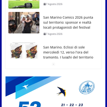
locali protagonisti del festival
7 Agosto 2026
San Marino. Eclissi di sole
mercoledì 12, verso l’ora del
tramonto. I luoghi del territorio
dove si potrà ammirare
7 Agosto 2026
San Marino, stop agli abbruciamenti di residui
agricoli e vegetali fino al 15 settembre. Previste
multe salate
7 Agosto 2026
Caccuri celebra Roberto Sergio:
cittadinanza onoraria, chiavi
della città e premio alla carriera
7 Agosto 2026