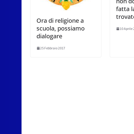
non do
fatta l
trovat
Ora di religione a
scuola, possiamo
10 Aprile
dialogare
25 Febbraio 2017