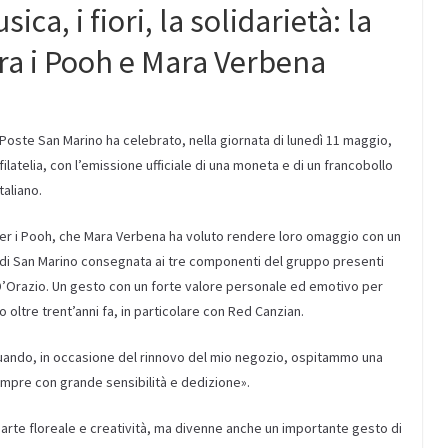
ca, i fiori, la solidarietà: la
tra i Pooh e Mara Verbena
oste San Marino ha celebrato, nella giornata di lunedì 11 maggio,
latelia, con l’emissione ufficiale di una moneta e di un francobollo
aliano.
per i Pooh, che Mara Verbena ha voluto rendere loro omaggio con un
di San Marino consegnata ai tre componenti del gruppo presenti
 D’Orazio. Un gesto con un forte valore personale ed emotivo per
oltre trent’anni fa, in particolare con Red Canzian.
quando, in occasione del rinnovo del mio negozio, ospitammo una
empre con grande sensibilità e dedizione».
arte floreale e creatività, ma divenne anche un importante gesto di