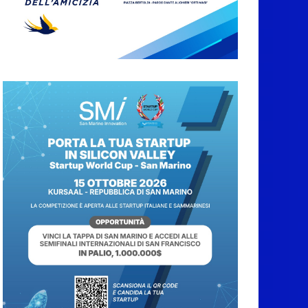
abbruciamenti di
residui agricoli e
vegetali fino al 15
settembre. Previste
multe salate
7 Agosto 2026
Caccuri celebra
Roberto Sergio:
cittadinanza onoraria,
chiavi della città e
premio alla carriera
7 Agosto 2026