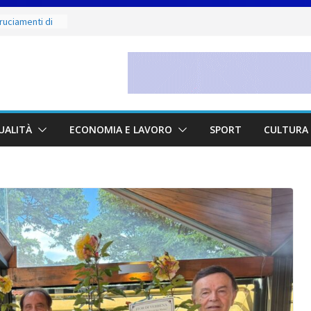
ruciamenti di
 fino al 15
e salate
Sergio:
vi della città e
a partnership
UALITÀ
ECONOMIA E LAVORO
SPORT
CULTURA 
unta sul
à locali
e mercoledì 12,
I luoghi del
ammirare