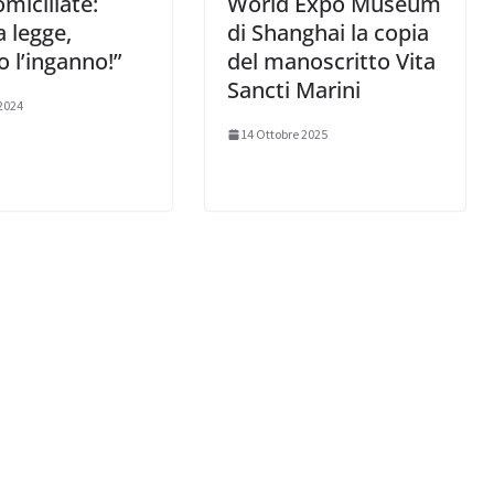
miciliate:
World Expo Museum
a legge,
di Shanghai la copia
o l’inganno!”
del manoscritto Vita
Sancti Marini
 2024
14 Ottobre 2025