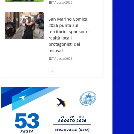
7 Agosto 2026
San Marino Comics
2026 punta sul
territorio: sponsor e
realtà locali
protagonisti del
festival
7 Agosto 2026
San Marino. Eclissi di
sole mercoledì 12,
verso l’ora del
tramonto. I luoghi del
territorio dove si potrà
ammirare
7 Agosto 2026
San Marino, stop agli