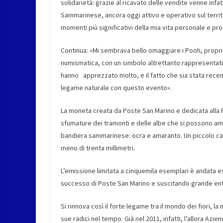
solidarietà: grazie al ricavato delle vendite venne inf
Sammarinese, ancora oggi attivo e operativo sul territ
momenti più significativi della mia vita personale e p
Continua: «Mi sembrava bello omaggiare i Pooh, proprio 
numismatica, con un simbolo altrettanto rappresentativ
hanno apprezzato molto, e il fatto che sia stata rec
legame naturale con questo evento».
La moneta creata da Poste San Marino e dedicata alla Rosa 
sfumature dei tramonti e delle albe che si possono ammi
bandiera sammarinese: ocra e amaranto. Un piccolo cap
meno di trenta millimetri.
L’emissione limitata a cinquemila esemplari è andata 
successo di Poste San Marino e suscitando grande entu
Si rinnova così il forte legame tra il mondo dei fiori, la
sue radici nel tempo. Già nel 2011, infatti, l’allora A