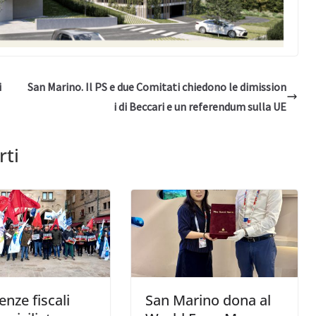
i
San Marino. Il PS e due Comitati chiedono le dimission
i di Beccari e un referendum sulla UE
rti
enze fiscali
San Marino dona al