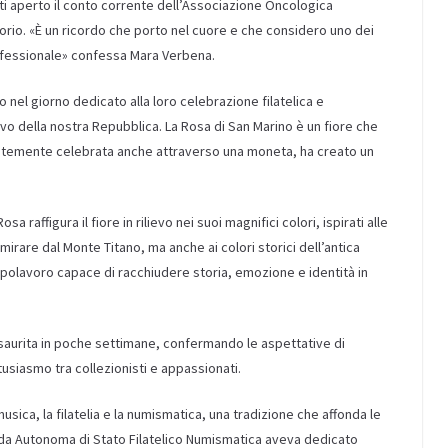
atti aperto il conto corrente dell’Associazione Oncologica
orio. «È un ricordo che porto nel cuore e che considero uno dei
rofessionale» confessa Mara Verbena.
nel giorno dedicato alla loro celebrazione filatelica e
o della nostra Repubblica. La Rosa di San Marino è un fiore che
entemente celebrata anche attraverso una moneta, ha creato un
raffigura il fiore in rilievo nei suoi magnifici colori, ispirati alle
rare dal Monte Titano, ma anche ai colori storici dell’antica
olavoro capace di racchiudere storia, emozione e identità in
esaurita in poche settimane, confermando le aspettative di
siasmo tra collezionisti e appassionati.
 musica, la filatelia e la numismatica, una tradizione che affonda le
zienda Autonoma di Stato Filatelico Numismatica aveva dedicato