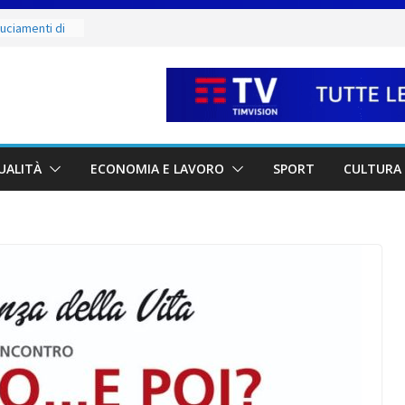
ruciamenti di
fino al 15
e salate
ergio:
vi della città e
 partnership
UALITÀ
ECONOMIA E LAVORO
SPORT
CULTURA 
unta sul
à locali
e mercoledì 12,
 luoghi del
ammirare