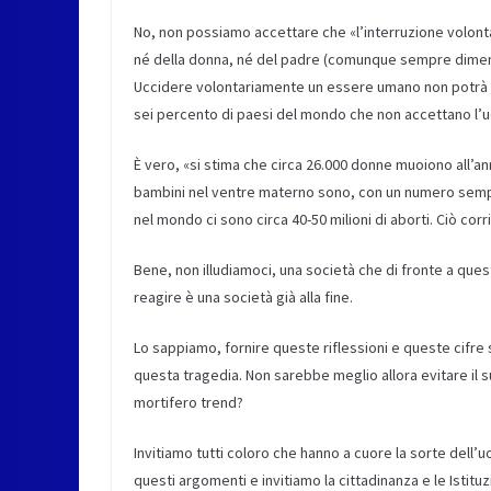
No, non possiamo accettare che «l’interruzione volontar
né della donna, né del padre (comunque sempre diment
Uccidere volontariamente un essere umano non potrà ma
sei percento di paesi del mondo che non accettano l’ucc
È vero, «si stima che circa 26.000 donne muoiono all’an
bambini nel ventre materno sono, con un numero sempre
nel mondo ci sono circa 40-50 milioni di aborti. Ciò corr
Bene, non illudiamoci, una società che di fronte a ques
reagire è una società già alla fine.
Lo sappiamo, fornire queste riflessioni e queste cifre
questa tragedia. Non sarebbe meglio allora evitare il 
mortifero trend?
Invitiamo tutti coloro che hanno a cuore la sorte dell
questi argomenti e invitiamo la cittadinanza e le Istituz