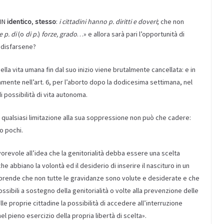
SIN
identico
,
stesso
:
i cittadini hanno p. diritti e doveri
; che non
 p. di
(o
di p.
)
forze, grado
…» e allora sarà pari l’opportunità di
i disfarsene?
ella vita umana fin dal suo inizio viene brutalmente cancellata: e in
vamente nell’art. 6, per l’aborto dopo la dodicesima settimana, nel
 possibilità di vita autonoma.
, qualsiasi limitazione alla sua soppressione non può che cadere:
o pochi.
revole all’idea che la genitorialità debba essere una scelta
 abbiano la volontà ed il desiderio di inserire il nascituro in un
mprende che non tutte le gravidanze sono volute e desiderate e che
ssibili a sostegno della genitorialità o volte alla prevenzione delle
 proprie cittadine la possibilità di accedere all’interruzione
el pieno esercizio della propria libertà di scelta».