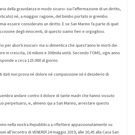
ia della gravidanza in modo sicuro» sia l’affermazione di un diritto,
icato) né, a maggior ragione, del bimbo portato in grembo.
i essere considerato un diritto. E se San Marino fa parte di quel
isione degli innocenti, di questo siamo fieri e orgogliosi.
no per aborti insicuri» ma si dimentica che quest’anno le morti dei
 in crescita, 16 milioni e 300mila unità. Secondo l’OMS, ogni anno
isponde a circa 125.000 al giorno.
ti dati non prova né dolore né compassione né il desiderio di
 sembra andare contro il dolore di tante madri che hanno vissuto
suo perpetuarsi, e, almeno qui a San Marino, arrestare questo
’uomo nella nostra Repubblica a riflettere appassionatamente su
ioni all’incontro di VENERDÌ 24 maggio 2019, alle 20,45 alla Casa San