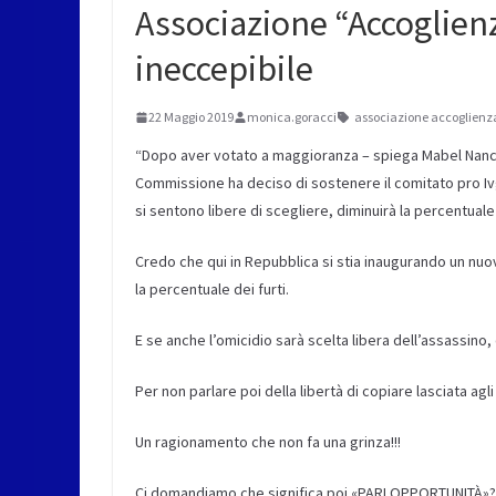
Associazione “Accoglienz
ineccepibile
22 Maggio 2019
monica.goracci
associazione accoglienza
“Dopo aver votato a maggioranza – spiega Mabel Nancy
Commissione ha deciso di sostenere il comitato pro Ivg
si sentono libere di scegliere, diminuirà la percentuale 
Credo che qui in Repubblica si stia inaugurando un nuov
la percentuale dei furti.
E se anche l’omicidio sarà scelta libera dell’assassino,
Per non parlare poi della libertà di copiare lasciata ag
Un ragionamento che non fa una grinza!!!
Ci domandiamo che significa poi «PARI OPPORTUNITÀ»?