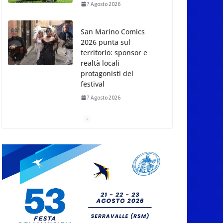
7 Agosto 2026
San Marino Comics
2026 punta sul
territorio: sponsor e
realtà locali
protagonisti del
festival
7 Agosto 2026
San Marino. Eclissi di
sole mercoledì 12,
verso l’ora del
tramonto. I luoghi del
territorio dove si potrà
ammirare
7 Agosto 2026
San Marino, stop agli