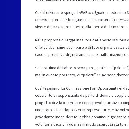
Così il dizionario spiega il «PARI»: «Uguale, medesimo 
differisce per quanto riguarda una caratteristica:
essere
vivere del nascituro rispetto alla libertà della madre d
Nella proposta di legge in favore dell’aborto la tutela d
effetti, il bambino scompare e di feto si parla esclusi
caso di presenza di gravi anomalie e malformazioni o di
Se la vittima dell’aborto scompare, qualsiasi “paletto”
ma, in questo progetto, di “paletti” ce ne sono davver
Così leggiamo: La Commissione Pari Opportunità è «favo
cosciente e responsabile da parte di donne o coppie che
progetto di vita o familiare consapevole, tuttavia co
uno Stato Laico, dopo aver intrapreso tutte le azioni po
gravidanze indesiderate, debba comunque garantire alle
volontaria della gravidanza in modo sicuro, gratuito e n