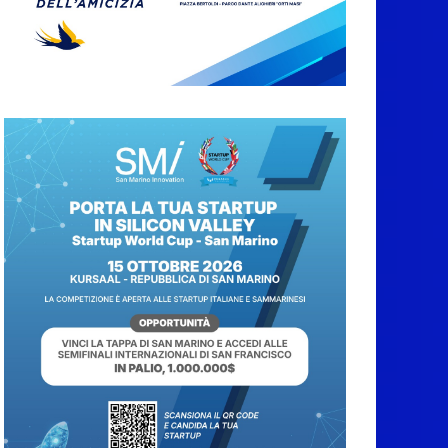
abbruciamenti di
residui agricoli e
vegetali fino al 15
settembre. Previste
multe salate
7 Agosto 2026
Caccuri celebra
Roberto Sergio:
cittadinanza onoraria,
chiavi della città e
premio alla carriera
7 Agosto 2026