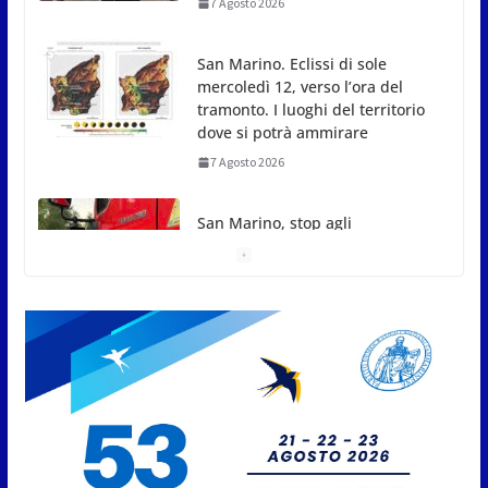
7 Agosto 2026
San Marino. Eclissi di sole
mercoledì 12, verso l’ora del
tramonto. I luoghi del territorio
dove si potrà ammirare
7 Agosto 2026
San Marino, stop agli
abbruciamenti di residui
agricoli e vegetali fino al 15
settembre. Previste multe
salate
7 Agosto 2026
Caccuri celebra Roberto Sergio:
cittadinanza onoraria, chiavi
della città e premio alla carriera
7 Agosto 2026