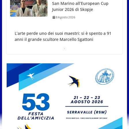
maestri: si è spento a 91 anni il
grande scultore Marcello
Sgattoni
8 Agosto 2026
A Oltremare 2.0 a Riccione in migliaia per
incontrare i DinsiemE
8 Agosto 2026
San Marino Academy.
Femminile: quattro Primavera
aggregate alla Prima Squadra
8 Agosto 2026
San Marino. “Cena Tramonto &
Live” una serata di
divertimento, arte, buona
cucina e solidarietà, a Faetano.