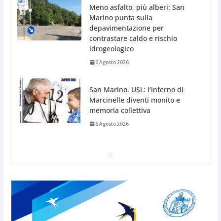
Meno asfalto, più alberi: San
Marino punta sulla
depavimentazione per
contrastare caldo e rischio
idrogeologico
6 Agosto 2026
San Marino. USL: l’inferno di
Marcinelle diventi monito e
memoria collettiva
6 Agosto 2026
San Marino. Sindacati: PdL
famiglia, alla prima sessione
consiliare utile deve essere
approvato
6 Agosto 2026