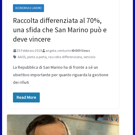
ECONOMIA E LAVORO
Raccolta differenziata al 70%,
una sfida che San Marino può e
deve vincere
25 Febbraio 2019
angela.venturini
849 Views
AASS
,
porta a porta
,
raccolta differenziata
,
servizio
La Repubblica di San Marino ha di fronte a sé un
obiettivo importante per quanto riguarda la gestione
dei rifiuti
Read More