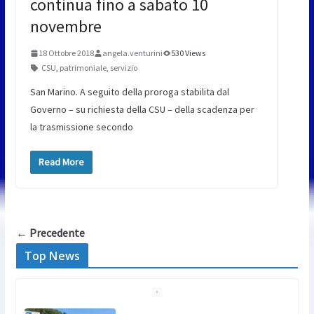
continua fino a sabato 10
novembre
18 Ottobre 2018
angela.venturini
530 Views
CSU
,
patrimoniale
,
servizio
San Marino. A seguito della proroga stabilita dal
Governo – su richiesta della CSU – della scadenza per
la trasmissione secondo
Read More
← Precedente
Top News