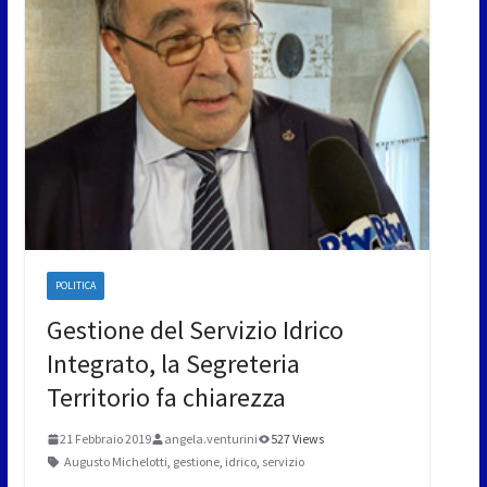
POLITICA
Gestione del Servizio Idrico
Integrato, la Segreteria
Territorio fa chiarezza
21 Febbraio 2019
angela.venturini
527 Views
Augusto Michelotti
,
gestione
,
idrico
,
servizio