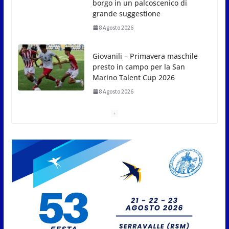
borgo in un palcoscenico di
grande suggestione
8 Agosto 2026
Giovanili – Primavera maschile
presto in campo per la San
Marino Talent Cup 2026
8 Agosto 2026
News da Rimini e Circondario.
Ok piscine in spiaggia | SanPa
al centro dell’Europa | Lady
Gucci
8 Agosto 2026
A Oltremare 2.0 a Riccione in
migliaia per incontrare i
DinsiemE