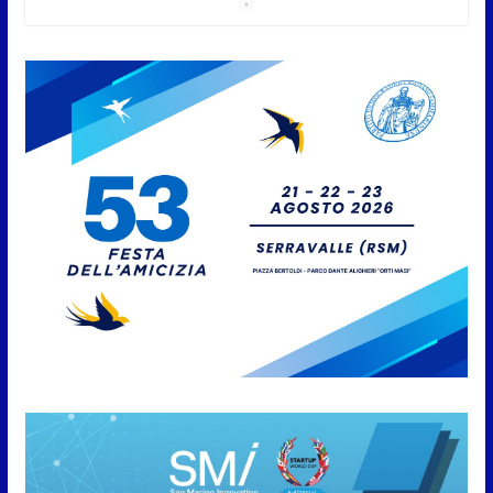
DinsiemE
8 Agosto 2026
San Marino Academy.
Femminile: quattro Primavera
aggregate alla Prima Squadra
8 Agosto 2026
San Marino. “Cena Tramonto &
Live” una serata di
divertimento, arte, buona
cucina e solidarietà, a Faetano.
Con la firma e la regia di
Fun4all
8 Agosto 2026