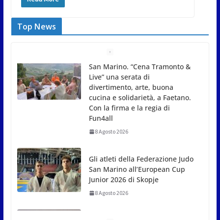
Top News
Gli atleti della Federazione Judo
San Marino all’European Cup
Junior 2026 di Skopje
8 Agosto 2026
L’arte perde uno dei suoi
maestri: si è spento a 91 anni il
grande scultore Marcello
Sgattoni
8 Agosto 2026
A Oltremare 2.0 a Riccione in
migliaia per incontrare i