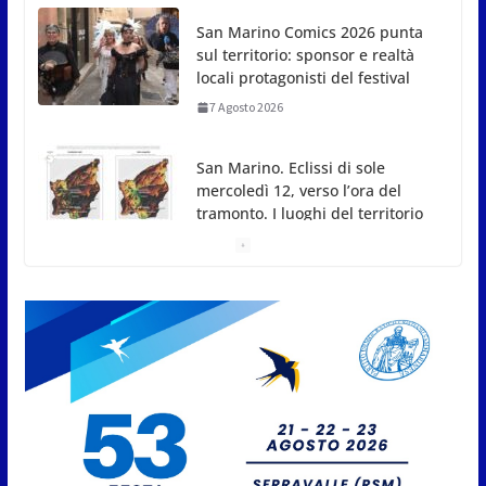
San Marino. Eclissi di sole
mercoledì 12, verso l’ora del
tramonto. I luoghi del territorio
dove si potrà ammirare
7 Agosto 2026
San Marino, stop agli
abbruciamenti di residui
agricoli e vegetali fino al 15
settembre. Previste multe
salate
7 Agosto 2026
Caccuri celebra Roberto Sergio:
cittadinanza onoraria, chiavi
della città e premio alla carriera
7 Agosto 2026