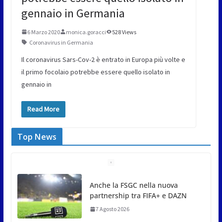
gennaio in Germania
6 Marzo 2020
monica.goracci
528 Views
Coronavirus in Germania
Il coronavirus Sars-Cov-2 è entrato in Europa più volte e
il primo focolaio potrebbe essere quello isolato in
gennaio in
Read More
Top News
San Marino Comics 2026 punta
sul territorio: sponsor e realtà
locali protagonisti del festival
7 Agosto 2026