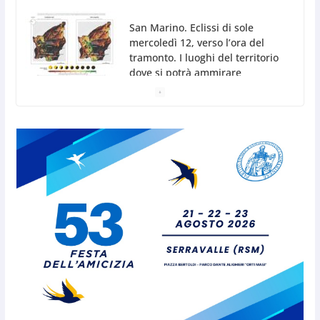
dove si potrà ammirare
7 Agosto 2026
San Marino, stop agli abbruciamenti di residui
agricoli e vegetali fino al 15 settembre. Previste
multe salate
7 Agosto 2026
Caccuri celebra Roberto Sergio:
cittadinanza onoraria, chiavi
della città e premio alla carriera
7 Agosto 2026
Anche la FSGC nella nuova
partnership tra FIFA+ e DAZN
7 Agosto 2026