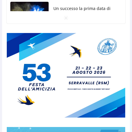
La sammarinese BKN301 protagonista dell’accordo
tra Tether e Arabia Saudita
6 Agosto 2026
Emergenza acqua a San
Marino: stop a piscine e
irrigazione, multe fino a 2.000
euro
6 Agosto 2026
La tragedia nella miniera di
Marcinelle 70 anni dopo: mai
più morti sul lavoro!
6 Agosto 2026