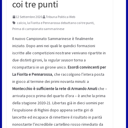
coi tre punti
12 Settembre 2020
Tribuna Politica Web
calcio
,
la Fiorita e Pennarossa debuttano coi tre punti
,
Prima di campionato sammarinese
Il nuovo Campionato Sammarinese è finalmente
iniziato. Dopo anni nei quali le quindici formazioni
iscritte alle competizioni nostrane venivano ripartite in
due distinti gironi, la
regular season
torna a
ricompattarsi in un girone unico.
Esordi convincenti per
La Fiorita e Pennarossa
, che raccolgono l’intera posta
in gioco al termine dei primi novanta minuti: a
Montecchio è sufficiente la rete di Armando Amati
che –
arrivata poco prima del quarto d’ora – è anche la prima
della stagione 2020-21. Libertas già in dieci uomini per
l’espulsione di Righini dopo appena sette giri di
lancette ed incapace di rimettere il risultato in parità
nonostante l’incredibile cartellino rosso rimediato da