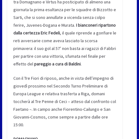
tra Domagnano e Virtus ha posticipato di almeno una
giornata la prima esultanza per le squadre di Bizzotto e
Sarti, che si sono annullate a vicenda senza colpo
ferire, Juvenes-Dogana e Murata.
I bianconeri ripartono
dalla certezza Eric Fedeli
, il quale riprende a gonfiare le
reti avversarie come aveva lasciato la scorsa
primavera: il suo gol al 57’ non basta ai ragazzi di Fabbri
per partire con una vittoria, sfumata nel finale per
effetto del
pareggio a cura di Baldini
.
Con il Tre Fiori di riposo, anche in vista dell’impegno di
giovedì prossimo nel Secondo Turno Preliminare di
Europa League e relativa trasferta a Riga, domani
toccherà al Tre Penne di Ceci – atteso dal confronto col
Faetano –. In campo anche Fiorentino-Cailungo e San
Giovanni-Cosmos, come sempre a partire dalle ore
15:00.