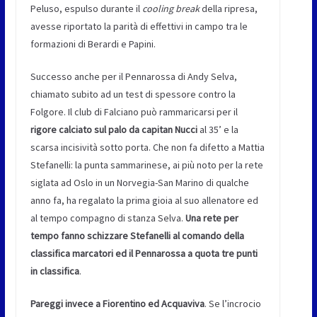
Peluso, espulso durante il
cooling break
della ripresa,
avesse riportato la parità di effettivi in campo tra le
formazioni di Berardi e Papini.
Successo anche per il Pennarossa di Andy Selva,
chiamato subito ad un test di spessore contro la
Folgore. Il club di Falciano può rammaricarsi per il
rigore calciato sul palo da capitan Nucci
al 35’ e la
scarsa incisività sotto porta. Che non fa difetto a Mattia
Stefanelli: la punta sammarinese, ai più noto per la rete
siglata ad Oslo in un Norvegia-San Marino di qualche
anno fa, ha regalato la prima gioia al suo allenatore ed
al tempo compagno di stanza Selva.
Una rete per
tempo fanno schizzare Stefanelli al comando della
classifica marcatori ed il Pennarossa a quota tre punti
in classifica
.
Pareggi invece a Fiorentino ed Acquaviva
. Se l’incrocio