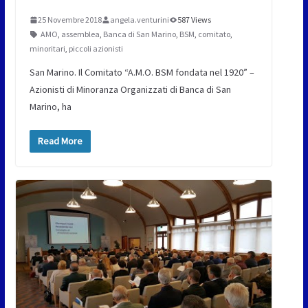
25 Novembre 2018
angela.venturini
587 Views
AMO
,
assemblea
,
Banca di San Marino
,
BSM
,
comitato
,
minoritari
,
piccoli azionisti
San Marino. Il Comitato “A.M.O. BSM fondata nel 1920” –
Azionisti di Minoranza Organizzati di Banca di San
Marino, ha
Read More