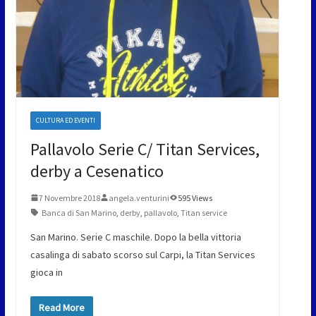
CULTURA ED EVENTI
Pallavolo Serie C/ Titan Services,
derby a Cesenatico
7 Novembre 2018
angela.venturini
595 Views
Banca di San Marino
,
derby
,
pallavolo
,
Titan service
San Marino. Serie C maschile. Dopo la bella vittoria
casalinga di sabato scorso sul Carpi, la Titan Services
gioca in
Read More