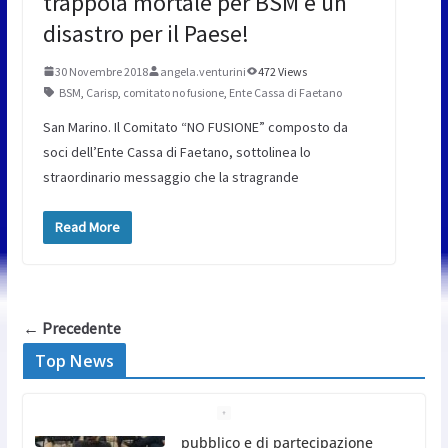
trappola mortale per BSM e un
disastro per il Paese!
30 Novembre 2018
angela.venturini
472 Views
BSM
,
Carisp
,
comitato no fusione
,
Ente Cassa di Faetano
San Marino. Il Comitato “NO FUSIONE” composto da
soci dell’Ente Cassa di Faetano, sottolinea lo
straordinario messaggio che la stragrande
Read More
← Precedente
Top News