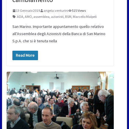
13 Gennaio 2019
angela.venturini
515 Views
ADA
,
AMO
,
assemblea
,
azionisti
,
BSM
,
Marcello Malpeli
San Marino. Importante appuntamento quello relativo
all’Assemblea degli Azionisti della Banca di San Marino
S.p.A. che si è tenuta nella
Read More