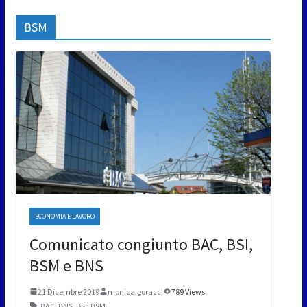
BSM
ECONOMIA E LAVORO
Comunicato congiunto BAC, BSI,
BSM e BNS
21 Dicembre 2019
monica.goracci
789 Views
BAC
,
BNS
,
BSI
,
BSM