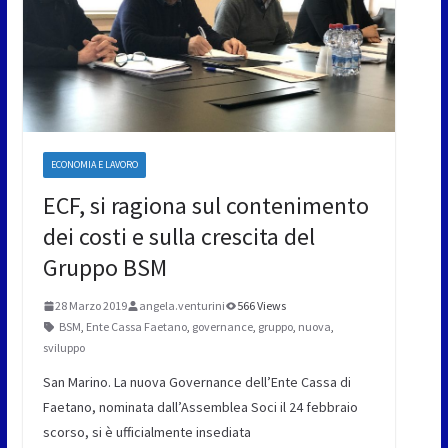
ECONOMIA E LAVORO
ECF, si ragiona sul contenimento
dei costi e sulla crescita del
Gruppo BSM
28 Marzo 2019
angela.venturini
566 Views
BSM
,
Ente Cassa Faetano
,
governance
,
gruppo
,
nuova
,
sviluppo
San Marino. La nuova Governance dell’Ente Cassa di
Faetano, nominata dall’Assemblea Soci il 24 febbraio
scorso, si è ufficialmente insediata