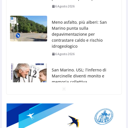
Meno asfalto, più alberi: San
Marino punta sulla
depavimentazione per
contrastare caldo e rischio
idrogeologico
6 Agosto 2026
San Marino. USL: l’inferno di
Marcinelle diventi monito e
memoria collettiva
6 Agosto 2026
San Marino. Sindacati: PdL famiglia, alla prima
sessione consiliare utile deve essere approvato
6 Agosto 2026
Protezione Civile San Marino.
Incendi boschivi: attivazione