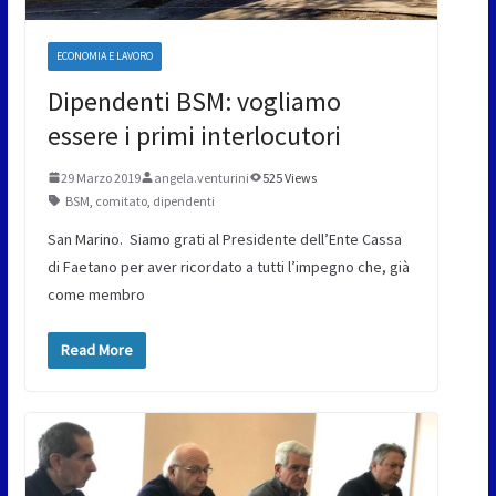
ECONOMIA E LAVORO
Dipendenti BSM: vogliamo
essere i primi interlocutori
29 Marzo 2019
angela.venturini
525 Views
BSM
,
comitato
,
dipendenti
San Marino. Siamo grati al Presidente dell’Ente Cassa
di Faetano per aver ricordato a tutti l’impegno che, già
come membro
Read More