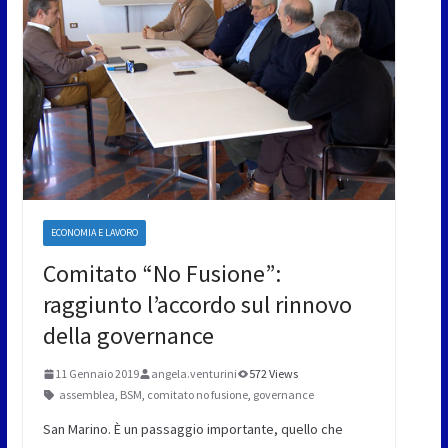
ECONOMIA E LAVORO
Comitato “No Fusione”:
raggiunto l’accordo sul rinnovo
della governance
11 Gennaio 2019
angela.venturini
572 Views
assemblea
,
BSM
,
comitato no fusione
,
governance
San Marino. È un passaggio importante, quello che