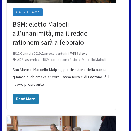
ECONOMIA E LAVORO
BSM: eletto Malpeli
all’unanimità, ma il redde
rationem sarà a febbraio
12 Gennaio 2019
angela.venturini
559 Views
ADA
,
assemblea
,
BSM
,
comitato no fusione
,
Marcello Malpeli
San Marino. Marcello Malpeli, già direttore della banca
quando si chiamava ancora Cassa Rurale di Faetano, è il
nuovo presidente
Read More