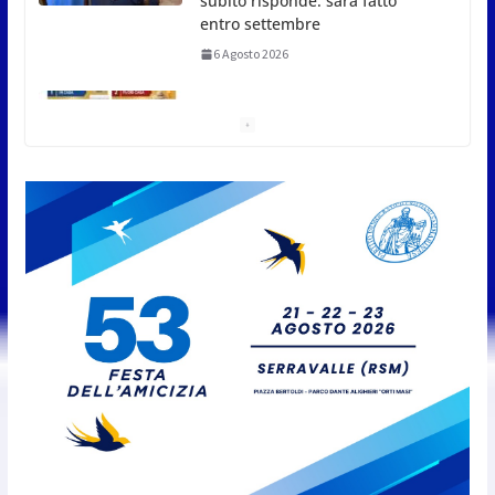
subito risponde: sarà fatto
entro settembre
6 Agosto 2026
Ondate di calore, cosa fare e
cosa non fare. I consigli della
Protezione Civile di San Marino
6 Agosto 2026
San Marino. Certificati di
malattia dei lavoratori
frontalieri: dal 10 agosto sarà
possibile una nuova modalità di
trasmissione
6 Agosto 2026
San Marino Junior Open:
definiti i quarti di finale
6 Agosto 2026