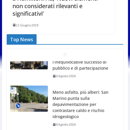
non considerati rilevanti e
significativi’
21 Giugno 2019
Top News
Meno asfalto, più alberi: San
Marino punta sulla
depavimentazione per
contrastare caldo e rischio
idrogeologico
6 Agosto 2026
San Marino. USL: l’inferno di
Marcinelle diventi monito e
memoria collettiva