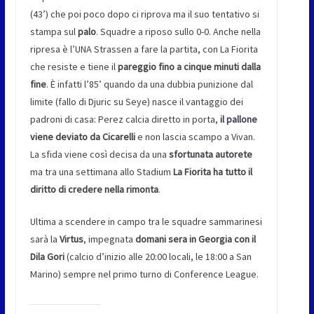
(43’) che poi poco dopo ci riprova ma il suo tentativo si
stampa sul
palo
. Squadre a riposo sullo 0-0. Anche nella
ripresa è l’UNA Strassen a fare la partita, con La Fiorita
che resiste e tiene il
pareggio fino a cinque minuti dalla
fine
. È infatti l’85’ quando da una dubbia punizione dal
limite (fallo di Djuric su Seye) nasce il vantaggio dei
padroni di casa: Perez calcia diretto in porta,
il pallone
viene deviato da Cicarelli
e non lascia scampo a Vivan.
La sfida viene così decisa da una
sfortunata autorete
ma tra una settimana allo Stadium
La Fiorita ha tutto il
diritto di credere nella rimonta
.
Ultima a scendere in campo tra le squadre sammarinesi
sarà la
Virtus
, impegnata
domani sera in
Georgia con il
Dila Gori
(calcio d’inizio alle 20:00 locali, le 18:00 a San
Marino) sempre nel primo turno di Conference League.