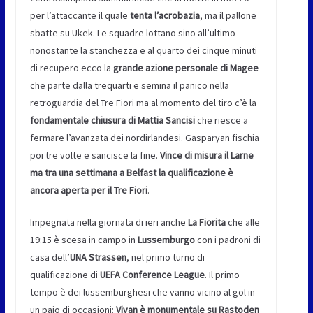
per l’attaccante il quale
tenta l’acrobazia
, ma il pallone
sbatte su Ukek. Le squadre lottano sino all’ultimo
nonostante la stanchezza e al quarto dei cinque minuti
di recupero ecco la
grande azione personale di Magee
che parte dalla trequarti e semina il panico nella
retroguardia del Tre Fiori ma al momento del tiro c’è la
fondamentale chiusura di Mattia Sancisi
che riesce a
fermare l’avanzata dei nordirlandesi. Gasparyan fischia
poi tre volte e sancisce la fine.
Vince di misura il Larne
ma tra una settimana a Belfast la qualificazione è
ancora aperta per il Tre Fiori
.
Impegnata nella giornata di ieri anche
La Fiorita
che alle
19:15 è scesa in campo in
Lussemburgo
con i padroni di
casa dell’
UNA Strassen
, nel primo turno di
qualificazione di
UEFA Conference League
. Il primo
tempo è dei lussemburghesi che vanno vicino al gol in
un paio di occasioni:
Vivan è monumentale su Rastoden