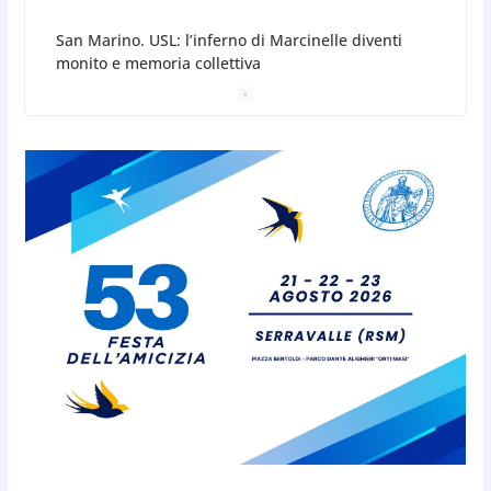
6 Agosto 2026
San Marino. Sindacati: PdL famiglia, alla prima
sessione consiliare utile deve essere approvato
6 Agosto 2026
Protezione Civile San Marino.
Incendi boschivi: attivazione
della fase preliminare di
preallarme, dal 3 al 9 agosto
6 Agosto 2026
“San Marino Antiqua –
Leggende e storie del Titano”:
l’inequivocabile successo di
pubblico e di partecipazione
6 Agosto 2026