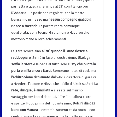
più netta è quella che arriva al 53’ con il lancio per
D’Addario
– in posizione regolare- che la mette
benissimo in mezzo ma
nessun compagno gialloblù
riesce a toccarla
. La partita resta comunque
equilibrata, con i tecnici Girolomoni e Haveron che
mettono mano ai loro schieramenti.
La gara scorre sino
al 78’ quando il Larne riesce a
raddoppiare
: Sirri è in fase di costruzione,
Ukek gli
soffia la sfera
e la cede al tutto solo
Lusty che punta la
porta e infila ancora Nardi
. Sembrano i titoli di coda ma
l’arbitro viene richiamato dal VAR
: il direttore di gara va
a rivedere l’azione e rileva che il fallo di Ukek su Sirri.
La
rete, dunque, è annullata
e si resta sul minimo
vantaggio per i nordirlandesi. Il Tre Fiori allora ci crede
e spinge. Poco prima del novantesimo,
Dolcini dialoga
bene con Manara
– entrambi subentrati da poco – con il
centrocampista sammarinese che la mette in mezzo