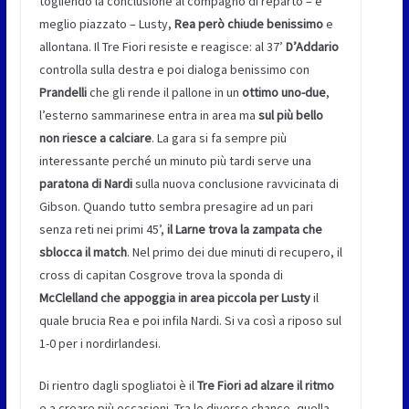
togliendo la conclusione al compagno di reparto – e
meglio piazzato – Lusty,
Rea però chiude benissimo
e
allontana. Il Tre Fiori resiste e reagisce: al 37’
D’Addario
controlla sulla destra e poi dialoga benissimo con
Prandelli
che gli rende il pallone in un
ottimo uno-due
,
l’esterno sammarinese entra in area ma
sul più bello
non riesce a calciare
. La gara si fa sempre più
interessante perché un minuto più tardi serve una
paratona di Nardi
sulla nuova conclusione ravvicinata di
Gibson. Quando tutto sembra presagire ad un pari
senza reti nei primi 45’,
il Larne trova la zampata che
sblocca il match
. Nel primo dei due minuti di recupero, il
cross di capitan Cosgrove trova la sponda di
McClelland che appoggia in area piccola per Lusty
il
quale brucia Rea e poi infila Nardi. Si va così a riposo sul
1-0 per i nordirlandesi.
Di rientro dagli spogliatoi è il
Tre Fiori ad alzare il ritmo
e a creare più occasioni. Tra le diverse chance, quella