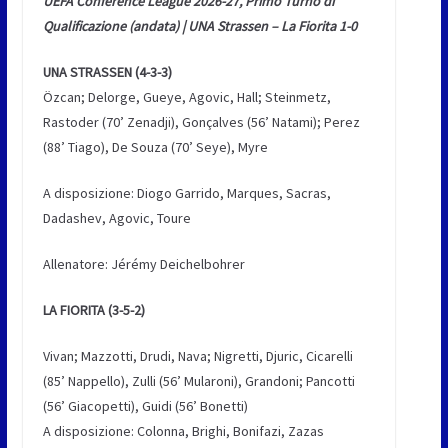
UEFA Conference League 2026-27, Primo Turno di
Qualificazione (andata) | UNA Strassen – La Fiorita 1-0
UNA STRASSEN (4-3-3)
Özcan; Delorge, Gueye, Agovic, Hall; Steinmetz,
Rastoder (70’ Zenadji), Gonçalves (56’ Natami); Perez
(88’ Tiago), De Souza (70’ Seye), Myre
A disposizione: Diogo Garrido, Marques, Sacras,
Dadashev, Agovic, Toure
Allenatore: Jérémy Deichelbohrer
LA FIORITA (3-5-2)
Vivan; Mazzotti, Drudi, Nava; Nigretti, Djuric, Cicarelli
(85’ Nappello), Zulli (56’ Mularoni), Grandoni; Pancotti
(56’ Giacopetti), Guidi (56’ Bonetti)
A disposizione: Colonna, Brighi, Bonifazi, Zazas