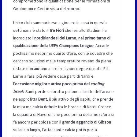
compromettono la qualificazione per le formazioni di
Girolomoni e Ceci in vista del ritorno.
Unico club sammarinese a giocare in casa in questa
settimana è stato il
Tre Fiori
che ieri allo Stadium ha
incrociato i
nordirlandesi del Larne
, nel
primo turno di
qualificazione della UEFA Champions League
. Accade
pochissimo nel primo quarto d’ora, con le squadre che
cercano soluzioni ma le temperature roventi da piena
estate non aiutano a creare azioni degne di nota. È il
Larne a farsi più vedere dalle parti di Nardi e
l’occasione migliore arriva poco prima del
cooling
break
: Sami perde un brutto pallone al limite dell’area e
ne approfitta
Bent
, il più attivo degli ospiti, che prende
la mira ma
calcia debole
tra le braccia di Nardi. Cresce
la squadra di Haveron che poco prima della mezz’ora si
fa ancora pericolosa con il
grande aggancio di Gibson
su lancio lungo, l’attaccante calcia poi in porta