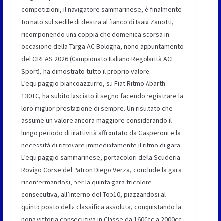
competizioni, il navigatore sammarinese, è finalmente
tornato sul sedile di destra al fianco di Isaia Zanotti,
ricomponendo una coppia che domenica scorsa in
occasione della Targa AC Bologna, nono appuntamento
del CIREAS 2026 (Campionato Italiano Regolarità ACI
Sport), ha dimostrato tutto il proprio valore.
L’equipaggio biancoazzurro, su Fiat Ritmo Abarth
130TC, ha subito lasciato il segno facendo registrare la
loro miglior prestazione di sempre. Un risultato che
assume un valore ancora maggiore considerando il
lungo periodo di inattività affrontato da Gasperoni e la
necessità di ritrovare immediatamente il ritmo di gara.
L’equipaggio sammarinese, portacolori della Scuderia
Rovigo Corse del Patron Diego Verza, conclude la gara
riconfermandosi, per la quinta gara tricolore
consecutiva, all’interno del Top10, piazzandosi al
quinto posto della classifica assoluta, conquistando la
nona vittoria consecutiva in Classe da 1600cc a 2000cc