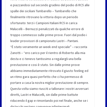
e piazzandosi sul secondo gradino del podio di RC5 alle
spalle dei siciliani Tumbarello – Tumbarello che
finalmente ritrovano la vittoria dopo un periodo
sfortunato: terzi i Campioni Italiani RC5 in carica
Malucelli – Bernuzzi penalizzati da qualche errore di
troppo commesso sulle prime prove. Fuori dal podio i
leader provvisori di campionato Lastri – Pantani.
“È stato veramente un week end speciale” – racconta
Zanotti – “ero carico per il rientro di Roberto alla mia
desta e ci tenevo tantissimo a regalargli una bella
prestazione e cosi è stato. Sin dalle prime prove
abbiamo immediatamente ritrovato il giusto feeling ed
un ritmo gara quasi perfetto che ci ha permesso di
portare a casa la nostra miglior prestazione di sempre.
Questa volta siamo riusciti a tallonare i nostri avversari
diretti, Lastri e Malucelli, sin dalle prime battute
riducendo il gap e rimontando poi nel finale, anche se i
distacchi restano comunque infinitesimali