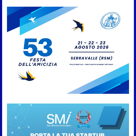
6 Agosto 2026
Protezione Civile San Marino.
Incendi boschivi: attivazione
della fase preliminare di
preallarme, dal 3 al 9 agosto
6 Agosto 2026
“San Marino Antiqua –
Leggende e storie del Titano”:
l’inequivocabile successo di
pubblico e di partecipazione
6 Agosto 2026