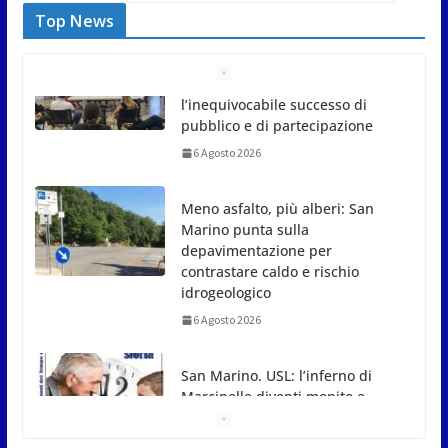
Top News
Meno asfalto, più alberi: San
Marino punta sulla
depavimentazione per
contrastare caldo e rischio
idrogeologico
6 Agosto 2026
San Marino. USL: l’inferno di
Marcinelle diventi monito e
memoria collettiva
6 Agosto 2026
San Marino. Sindacati: PdL famiglia, alla prima
sessione consiliare utile deve essere approvato