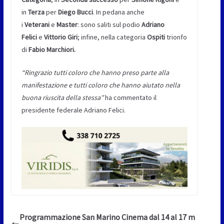
in
Terza
per
Diego Bucci
. In pedana anche
i
Veterani
e
Master
: sono saliti sul podio
Adriano
Felici
e
Vittorio Giri
; infine, nella categoria
Ospiti
trionfo
di
Fabio Marchiori.
“Ringrazio tutti coloro che hanno preso parte alla
manifestazione e tutti coloro che hanno aiutato nella
buona riuscita della stessa”
ha commentato il
presidente federale Adriano Felici.
Programmazione San Marino Cinema dal 14 al 17 m