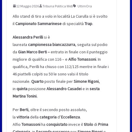
12 Maggio 2026
Tribuna Politica Web
UltimOra
Allo stand di tiro a volo in località La Ciarulla si è svolto
il
Campionato Sammarinese
di specialità
Trap
.
Alessandra Perilli
si è
laureata
campionessa
biancazzurra
, seguita sul podio
da
Gian Marco Berti –
entrato in finale con il punteggio
migliore di qualifica con 116 – e
Alfio Tomassoni
. In
qualifica, Perilli ha chiuso con 112/125 mentre in finale i
46 piattelli colpiti su 50 le sono valsi il titolo
nazionale.
Quarto
posto finale per
Simone Rigoni
,
in
quinta
posizione
Alessandro Casadei
e in
sesta
Martina Tonini.
Per
Berti
, oltre il secondo posto assoluto,
la
vittoria
della
categoria
d’
Eccellenza
.
Alfio
Tomassoni
ha
conquistato
invece il
titolo
di
Prima
Categoria
, in
Seconda
successo
per
Simone Rigoni
e