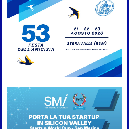
San Marino. Il 2 settembre
riapre la stagione venatoria. Il
calendario, gli orari e le novità
per le specie cacciabili. Da fine
ottobre a fine gennaio, caccia di
selezione al cinghiale
6 Agosto 2026
Ponte mobile Cattolica-Gabicce
Mare, inaugurata l’opera
riqualificata
6 Agosto 2026