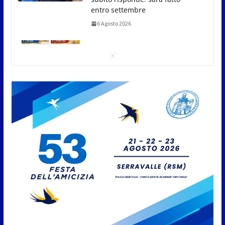
entro settembre
6 Agosto 2026
Ondate di calore, cosa fare e
cosa non fare. I consigli della
Protezione Civile di San Marino
6 Agosto 2026
San Marino. Certificati di
malattia dei lavoratori
frontalieri: dal 10 agosto sarà
possibile una nuova modalità di
trasmissione
6 Agosto 2026
San Marino Junior Open:
definiti i quarti di finale
6 Agosto 2026