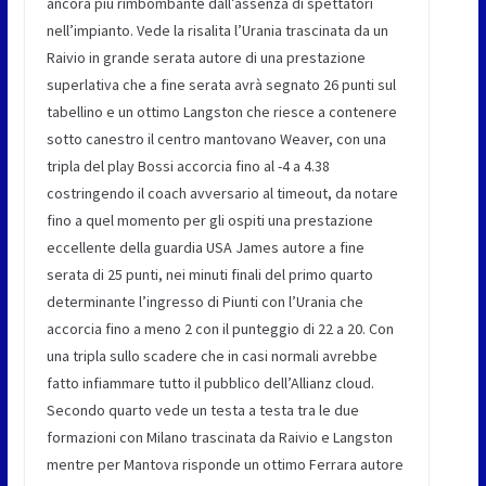
ancora più rimbombante dall’assenza di spettatori
nell’impianto. Vede la risalita l’Urania trascinata da un
Raivio in grande serata autore di una prestazione
superlativa che a fine serata avrà segnato 26 punti sul
tabellino e un ottimo Langston che riesce a contenere
sotto canestro il centro mantovano Weaver, con una
tripla del play Bossi accorcia fino al -4 a 4.38
costringendo il coach avversario al timeout, da notare
fino a quel momento per gli ospiti una prestazione
eccellente della guardia USA James autore a fine
serata di 25 punti, nei minuti finali del primo quarto
determinante l’ingresso di Piunti con l’Urania che
accorcia fino a meno 2 con il punteggio di 22 a 20. Con
una tripla sullo scadere che in casi normali avrebbe
fatto infiammare tutto il pubblico dell’Allianz cloud.
Secondo quarto vede un testa a testa tra le due
formazioni con Milano trascinata da Raivio e Langston
mentre per Mantova risponde un ottimo Ferrara autore