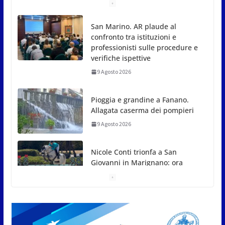
Pioggia e grandine a Fanano.
Allagata caserma dei pompieri
9 Agosto 2026
Nicole Conti trionfa a San
Giovanni in Marignano: ora
guarda ai Giochi del
Mediterraneo
9 Agosto 2026
Dennis Spircu fa doppietta a San Marino: suoi
singolare e doppio nel Junior ITF
9 Agosto 2026
Giro aereo d’Italia: a San Marino
è stata l’ultima tappa