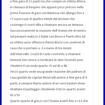
a fine gara di 11 punti ma che compie un ottima difesa
in chiusura di Raspino che appare poco preciso nella
prima frazione di gara con Mantova che allunga fino a
+7 a poco più di quattro minuti dal termine che
costringe il coach Villa a chiamare ancora un timeout.
Successivamente la reazione dell’Urania che al rientro
sul parquet realizza 2 triple con Bossi e Piunti oltre ad
un ottimo asse offensivo Raivio-Bossi con i padroni di
casa che si portano a -2 a meno di tre minuti
dall’intervallo. Coach Di Carlo costretto a chiamare
timeout che riesce a riordinare le idee facendo puoi
chiudere il secondo quarto +5 sul 41 a 46.
Terzo quarto vede una grande reazione dei padroni di
casa guidati da capitan Benevelli autore a fine gara di 9
punti, e sempre Raivio autore di un vero basket show
ribaltano il punteggio chiudendo il terzo quarto avanti
62 a 53.
Quarto quarto di gioco con l’Urania avanti fino a +12 che