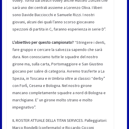
volley. Torna dal beach volley anche Matteo Zonzini che
sarà uno dei centrali assieme a Lorenzo Oliva. I liberi
sono Davide Bacciocchi e Samuele Rizzi. I nostri
giovani, alcuni dei quali l’anno scorso giocavano
spezzoni di partita in C, faranno esperienza in serie D”.
L’obiettivo per questo campionato?
“Stringere i denti,
fare gruppo e cercare la salvezza sapendo che sarà
dura. Non conosciamo tutte le squadre del nostro
girone ma, sulla carta, Portomaggiore e San Giustino
giocano per salire di categoria. Avremo trasferte a La
Spezia, in Toscana e in Umbria oltre ai classici “derby”
con Forlì, Cesena e Bologna. Nel nostro girone
mancano completamente squadre a nord di Bologna e
marchigiane. E’ un girone molto strano e molto
impegnativo”.
IL ROSTER ATTUALE DELLA TITAN SERVICES. Palleggiatori:
Marco Rondelli (confermato) e Riccardo Cicconi