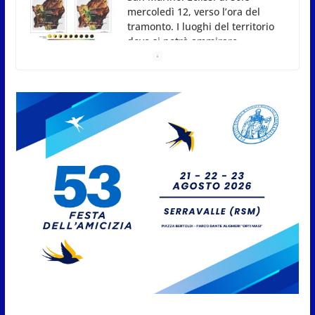
San Marino, stop agli abbruciamenti di residui
agricoli e vegetali fino al 15 settembre. Previste
multe salate
7 Agosto 2026
Caccuri celebra Roberto Sergio:
cittadinanza onoraria, chiavi
della città e premio alla carriera
7 Agosto 2026
Anche la FSGC nella nuova
partnership tra FIFA+ e DAZN
7 Agosto 2026