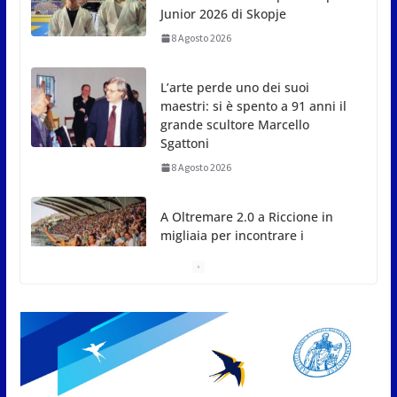
L’arte perde uno dei suoi
maestri: si è spento a 91 anni il
grande scultore Marcello
Sgattoni
8 Agosto 2026
A Oltremare 2.0 a Riccione in
migliaia per incontrare i
DinsiemE
8 Agosto 2026
Inaugurato il nuovo Parco Bellini a Sant’Andrea in
Besanigo
8 Agosto 2026
San Marino. “Cena Tramonto &
Live” una serata di
divertimento, arte, buona
cucina e solidarietà, a Faetano.